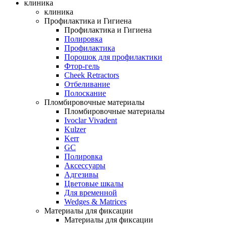
клиника
клиника
Профилактика и Гигиена
Профилактика и Гигиена
Полировка
Профилактика
Порошок для профилактики
Фтор-гель
Cheek Retractors
Отбеливание
Полоскание
Пломбировочные материалы
Пломбировочные материалы
Ivoclar Vivadent
Kulzer
Kerr
GC
Полировка
Аксессуары
Адгезивы
Цветовые шкалы
Для временной
Wedges & Matrices
Материалы для фиксации
Материалы для фиксации