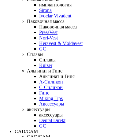
имплантология
Sirona
Ivoclar Vivadent
Паковочная масса
Паковочная масса
PressVest
Nori-Vest
Heravest & Moldavest
GC
Сплавы
Сплавы
Kulzer
Альгинат и Гипс
Альгинат и Гипс
A-Силикон
C-Силикон
Гипс
Mixing Tips
Аксессуары
аксессуары
аксессуары
Dental Direkt
GC
CAD/CAM
CAD/CAM