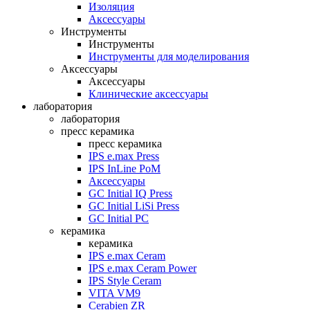
Изоляция
Аксессуары
Инструменты
Инструменты
Инструменты для моделирования
Аксессуары
Аксессуары
Клинические аксессуары
лаборатория
лаборатория
пресс керамика
пресс керамика
IPS e.max Press
IPS InLine PoM
Аксессуары
GC Initial IQ Press
GC Initial LiSi Press
GC Initial PC
керамика
керамика
IPS e.max Ceram
IPS e.max Ceram Power
IPS Style Ceram
VITA VM9
Cerabien ZR