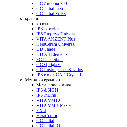
HC Zirconia 750
GC Initial LiSi
GC Initial Zr-FS
краски
краски
IPS Ivocolor
IPS Empress Universal
VITA AKZENT Plus
HeraCeram Universal
DD Shade
DD Art Elements
FC Paste Stain
GC Optiglaze
GC Lustre pastes & stains
IPS e.max CAD Crystall
Металлокерамика
Металлокерамика
IPS d.SIGN
IPS InLine
VITA VM13
VITA VMK Master
EX-3
HeraCeram
GC Initial
GC Initial IQ