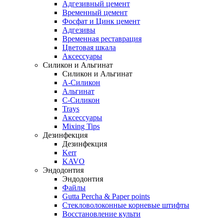
Адгезивный цемент
Временный цемент
Фосфат и Цинк цемент
Адгезивы
Временная реставрация
Цветовая шкала
Аксессуары
Силикон и Альгинат
Силикон и Альгинат
A-Силикон
Альгинат
C-Силикон
Trays
Аксессуары
Mixing Tips
Дезинфекция
Дезинфекция
Kerr
KAVO
Эндодонтия
Эндодонтия
Файлы
Gutta Percha & Paper points
Стекловолоконные корневые штифты
Восстановление культи