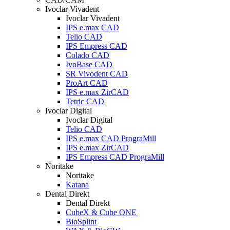
Ivoclar Vivadent
Ivoclar Vivadent
IPS e.max CAD
Telio CAD
IPS Empress CAD
Colado CAD
IvoBase CAD
SR Vivodent CAD
ProArt CAD
IPS e.max ZirCAD
Tetric CAD
Ivoclar Digital
Ivoclar Digital
Telio CAD
IPS e.max CAD PrograMill
IPS e.max ZirCAD
IPS Empress CAD PrograMill
Noritake
Noritake
Katana
Dental Direkt
Dental Direkt
CubeX & Cube ONE
BioSplint