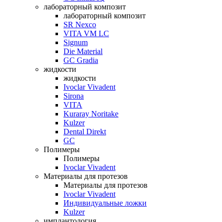
лабораторный композит
лабораторный композит
SR Nexco
VITA VM LC
Signum
Die Material
GC Gradia
жидкости
жидкости
Ivoclar Vivadent
Sirona
VITA
Kuraray Noritake
Kulzer
Dental Direkt
GC
Полимеры
Полимеры
Ivoclar Vivadent
Материалы для протезов
Материалы для протезов
Ivoclar Vivadent
Индивидуальные ложки
Kulzer
имплантология