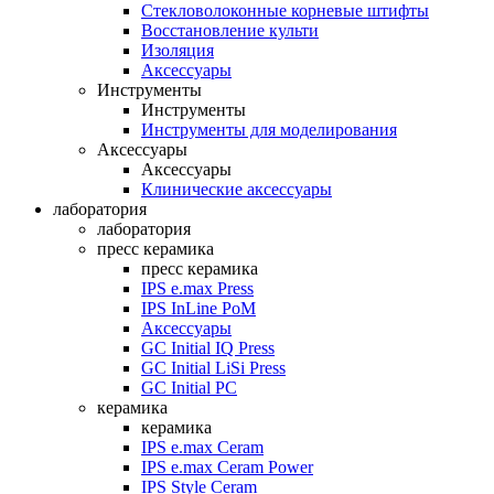
Стекловолоконные корневые штифты
Восстановление культи
Изоляция
Аксессуары
Инструменты
Инструменты
Инструменты для моделирования
Аксессуары
Аксессуары
Клинические аксессуары
лаборатория
лаборатория
пресс керамика
пресс керамика
IPS e.max Press
IPS InLine PoM
Аксессуары
GC Initial IQ Press
GC Initial LiSi Press
GC Initial PC
керамика
керамика
IPS e.max Ceram
IPS e.max Ceram Power
IPS Style Ceram