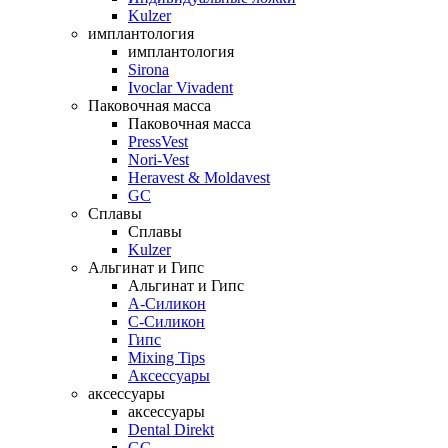
Kulzer
имплантология
имплантология
Sirona
Ivoclar Vivadent
Паковочная масса
Паковочная масса
PressVest
Nori-Vest
Heravest & Moldavest
GC
Сплавы
Сплавы
Kulzer
Альгинат и Гипс
Альгинат и Гипс
A-Силикон
C-Силикон
Гипс
Mixing Tips
Аксессуары
аксессуары
аксессуары
Dental Direkt
GC