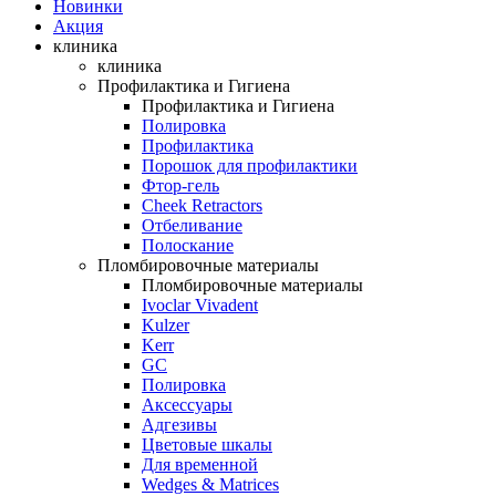
Новинки
Акция
клиника
клиника
Профилактика и Гигиена
Профилактика и Гигиена
Полировка
Профилактика
Порошок для профилактики
Фтор-гель
Cheek Retractors
Отбеливание
Полоскание
Пломбировочные материалы
Пломбировочные материалы
Ivoclar Vivadent
Kulzer
Kerr
GC
Полировка
Аксессуары
Адгезивы
Цветовые шкалы
Для временной
Wedges & Matrices