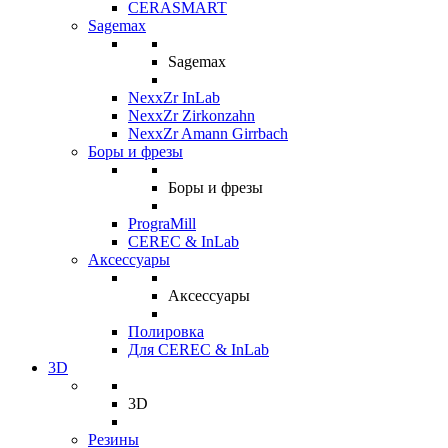
CERASMART
Sagemax
Sagemax
NexxZr InLab
NexxZr Zirkonzahn
NexxZr Amann Girrbach
Боры и фрезы
Боры и фрезы
PrograMill
CEREC & InLab
Аксессуары
Аксессуары
Полировка
Для CEREC & InLab
3D
3D
Резины