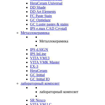
HeraCeram Universal
DD Shade
DD Art Elements
FC Paste Stain
GC Optiglaze
GC Lustre pastes & stains
IPS e.max CAD Crystall
Металлокерамика
Металлокерамика
IPS d.SIGN
IPS InLine
VITA VM13
VITA VMK Master
EX-3
HeraCeram
GC Initial
GC Initial IQ
лабораторный композит
лабораторный композит
SR Nexco
VITA VM LC