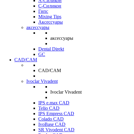
A-Силикон
C-Силикон
Гипс
Mixing Tips
Аксессуары
аксессуары
аксессуары
Dental Direkt
GC
CAD/CAM
CAD/CAM
Ivoclar Vivadent
Ivoclar Vivadent
IPS e.max CAD
Telio CAD
IPS Empress CAD
Colado CAD
IvoBase CAD
SR Vivodent CAD