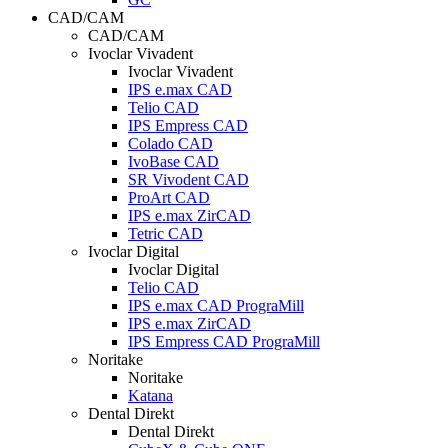
CAD/CAM
CAD/CAM
Ivoclar Vivadent
Ivoclar Vivadent
IPS e.max CAD
Telio CAD
IPS Empress CAD
Colado CAD
IvoBase CAD
SR Vivodent CAD
ProArt CAD
IPS e.max ZirCAD
Tetric CAD
Ivoclar Digital
Ivoclar Digital
Telio CAD
IPS e.max CAD PrograMill
IPS e.max ZirCAD
IPS Empress CAD PrograMill
Noritake
Noritake
Katana
Dental Direkt
Dental Direkt