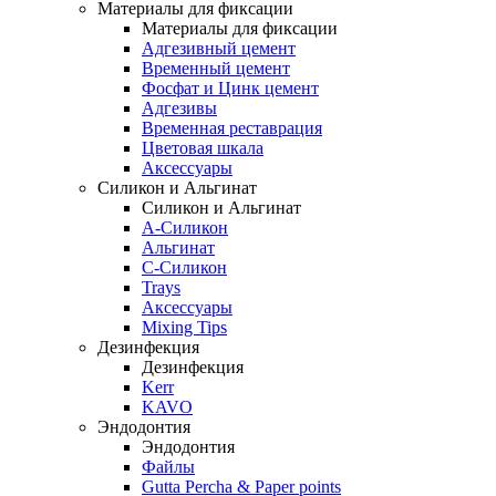
Материалы для фиксации
Материалы для фиксации
Адгезивный цемент
Временный цемент
Фосфат и Цинк цемент
Адгезивы
Временная реставрация
Цветовая шкала
Аксессуары
Силикон и Альгинат
Силикон и Альгинат
A-Силикон
Альгинат
C-Силикон
Trays
Аксессуары
Mixing Tips
Дезинфекция
Дезинфекция
Kerr
KAVO
Эндодонтия
Эндодонтия
Файлы
Gutta Percha & Paper points