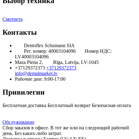
Выбор техника
Смотреть
Контакты
Dentoflex Schumann SIA
Рег. номер: 40003104096
Номер НДС:
LV40003104096
Maza Piena 2,
Rīga, Latvija, LV-1045
+37129372373
+37129372373
info@dentalmarket.lv
Рабочие дни: 9:00-17:00
Привилегии
Бесплатная доставка
Бесплатный возврат
Безопасная оплата
Ответ на Ваш вопрос
Программа Лояльности
Доставка
Обслуживание
Сбор заказов в офисе. В тот же или на следующий рабочий
день. Без каких-либо затрат.
Доставка в страны Балтии (LV; LT; EE)