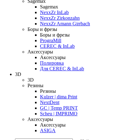
Sagemax
Sagemax
NexxZr InLab
NexxZr Zirkonzahn
NexxZr Amann Girrbach
Боры и фрезы
Боры и фрезы
PrograMill
CEREC & InLab
Аксессуары
Аксессуары
Полировка
Для CEREC & InLab
3D
3D
Резины
Резины
Kulzer | dima Print
NextDent
GC | Temp PRINT
Scheu | IMPRIMO
Аксессуары
Аксессуары
ASIGA