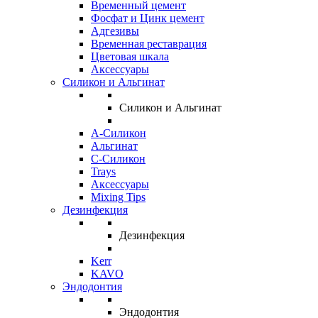
Временный цемент
Фосфат и Цинк цемент
Адгезивы
Временная реставрация
Цветовая шкала
Аксессуары
Силикон и Альгинат
Силикон и Альгинат
A-Силикон
Альгинат
C-Силикон
Trays
Аксессуары
Mixing Tips
Дезинфекция
Дезинфекция
Kerr
KAVO
Эндодонтия
Эндодонтия