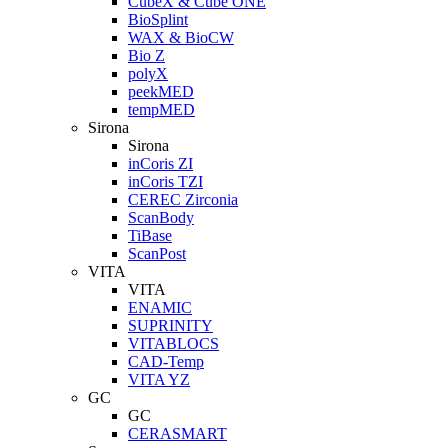
CubeX & Cube ONE
BioSplint
WAX & BioCW
Bio Z
polyX
peekMED
tempMED
Sirona
Sirona
inCoris ZI
inCoris TZI
CEREC Zirconia
ScanBody
TiBase
ScanPost
VITA
VITA
ENAMIC
SUPRINITY
VITABLOCS
CAD-Temp
VITA YZ
GC
GC
CERASMART