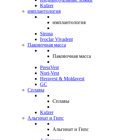
Kulzer
имплантология
имплантология
Sirona
Ivoclar Vivadent
Паковочная масса
Паковочная масса
PressVest
Nori-Vest
Heravest & Moldavest
GC
Сплавы
Сплавы
Kulzer
Альгинат и Гипс
Альгинат и Гипс