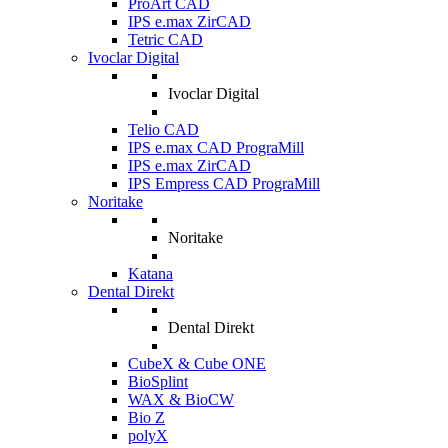
ProArt CAD
IPS e.max ZirCAD
Tetric CAD
Ivoclar Digital
Ivoclar Digital
Telio CAD
IPS e.max CAD PrograMill
IPS e.max ZirCAD
IPS Empress CAD PrograMill
Noritake
Noritake
Katana
Dental Direkt
Dental Direkt
CubeX & Cube ONE
BioSplint
WAX & BioCW
Bio Z
polyX