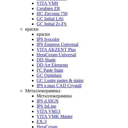
VITA VM9
Cerabien ZR
HC Zirconia 750
GC Initial LiSi
GC Initial Zr-FS
краски
краски
IPS Ivocolor
IPS Empress Universal
VITA AKZENT Plus
HeraCeram Universal
DD Shade
DD Art Elements
FC Paste Stain
GC Optiglaze
GC Lustre pastes & stains
IPS e.max CAD Crystall
Металлокерамика
Металлокерамика
IPS d.SIGN
IPS InLine
VITA VM13
VITA VMK Master
EX-3
HeraCeram