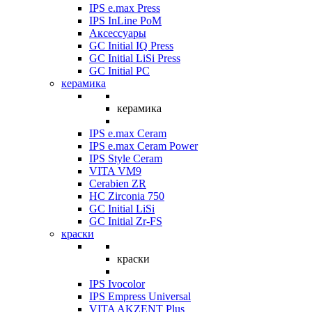
IPS e.max Press
IPS InLine PoM
Аксессуары
GC Initial IQ Press
GC Initial LiSi Press
GC Initial PC
керамика
керамика
IPS e.max Ceram
IPS e.max Ceram Power
IPS Style Ceram
VITA VM9
Cerabien ZR
HC Zirconia 750
GC Initial LiSi
GC Initial Zr-FS
краски
краски
IPS Ivocolor
IPS Empress Universal
VITA AKZENT Plus