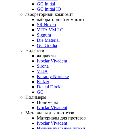
GC Initial
GC Initial IQ
лабораторный композит
лабораторный композит
SR Nexco
VITA VM LC
Signum
Die Material
GC Gradia
жидкости
жидкости
Ivoclar Vivadent
Sirona
VITA
Kuraray Noritake
Kulzer
Dental Direkt
GC
Полимеры
Полимеры
Ivoclar Vivadent
Материалы для протезов
Материалы для протезов
Ivoclar Vivadent
Индивидуальные ложки