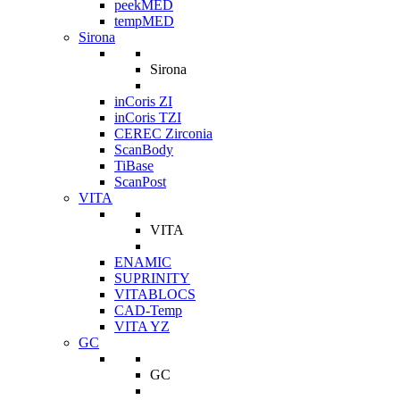
peekMED
tempMED
Sirona
Sirona
inCoris ZI
inCoris TZI
CEREC Zirconia
ScanBody
TiBase
ScanPost
VITA
VITA
ENAMIC
SUPRINITY
VITABLOCS
CAD-Temp
VITA YZ
GC
GC