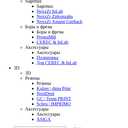
Sagemax
Sagemax
NexxZr InLab
NexxZr Zirkonzahn
NexxZr Amann Girrbach
Боры и фрезы
Боры и фрезы
PrograMill
CEREC & InLab
Аксессуары
Аксессуары
Полировка
Для CEREC & InLab
3D
3D
Резины
Резины
Kulzer | dima Print
NextDent
GC | Temp PRINT
Scheu | IMPRIMO
Аксессуары
Аксессуары
ASIGA