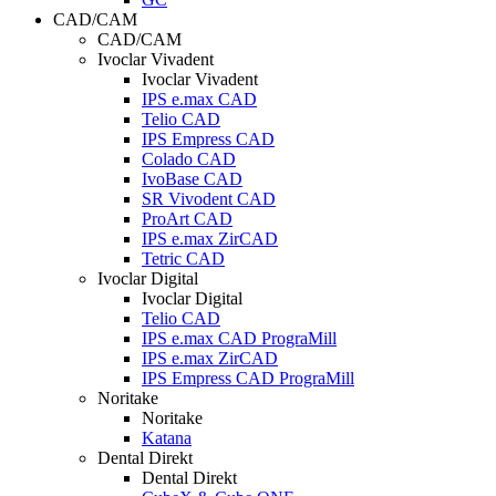
CAD/CAM
CAD/CAM
Ivoclar Vivadent
Ivoclar Vivadent
IPS e.max CAD
Telio CAD
IPS Empress CAD
Colado CAD
IvoBase CAD
SR Vivodent CAD
ProArt CAD
IPS e.max ZirCAD
Tetric CAD
Ivoclar Digital
Ivoclar Digital
Telio CAD
IPS e.max CAD PrograMill
IPS e.max ZirCAD
IPS Empress CAD PrograMill
Noritake
Noritake
Katana
Dental Direkt
Dental Direkt