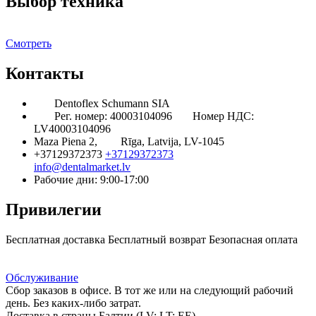
Выбор техника
Смотреть
Контакты
Dentoflex Schumann SIA
Рег. номер: 40003104096
Номер НДС:
LV40003104096
Maza Piena 2,
Rīga, Latvija, LV-1045
+37129372373
+37129372373
info@dentalmarket.lv
Рабочие дни: 9:00-17:00
Привилегии
Бесплатная доставка
Бесплатный возврат
Безопасная оплата
Ответ на Ваш вопрос
Программа Лояльности
Доставка
Обслуживание
Сбор заказов в офисе. В тот же или на следующий рабочий
день. Без каких-либо затрат.
Доставка в страны Балтии (LV; LT; EE)