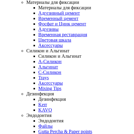
Материалы для фиксации
Материалы для фиксации
Адгезивный цемент
Временный цемент
Фосфат и Цинк цемент
Адгезивы
Временная реставрация
Цветовая шкала
Аксессуары
Силикон и Альгинат
Силикон и Альгинат
A-Силикон
Альгинат
C-Силикон
Trays
Аксессуары
Mixing Tips
Дезинфекция
Дезинфекция
Kerr
KAVO
Эндодонтия
Эндодонтия
Файлы
Gutta Percha & Paper points