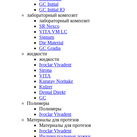
GC Initial
GC Initial IQ
лабораторный композит
лабораторный композит
SR Nexco
VITA VM LC
Signum
Die Material
GC Gradia
жидкости
жидкости
Ivoclar Vivadent
Sirona
VITA
Kuraray Noritake
Kulzer
Dental Direkt
GC
Полимеры
Полимеры
Ivoclar Vivadent
Материалы для протезов
Материалы для протезов
Ivoclar Vivadent
Индивидуальные ложки