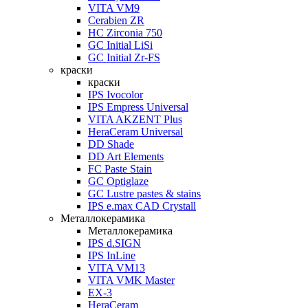
VITA VM9
Cerabien ZR
HC Zirconia 750
GC Initial LiSi
GC Initial Zr-FS
краски
краски
IPS Ivocolor
IPS Empress Universal
VITA AKZENT Plus
HeraCeram Universal
DD Shade
DD Art Elements
FC Paste Stain
GC Optiglaze
GC Lustre pastes & stains
IPS e.max CAD Crystall
Металлокерамика
Металлокерамика
IPS d.SIGN
IPS InLine
VITA VM13
VITA VMK Master
EX-3
HeraCeram