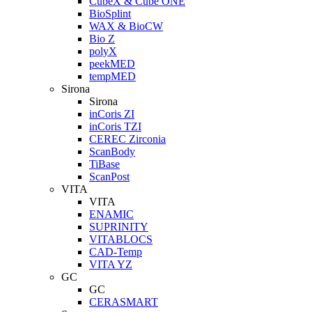
CubeX & Cube ONE
BioSplint
WAX & BioCW
Bio Z
polyX
peekMED
tempMED
Sirona
Sirona
inCoris ZI
inCoris TZI
CEREC Zirconia
ScanBody
TiBase
ScanPost
VITA
VITA
ENAMIC
SUPRINITY
VITABLOCS
CAD-Temp
VITA YZ
GC
GC
CERASMART