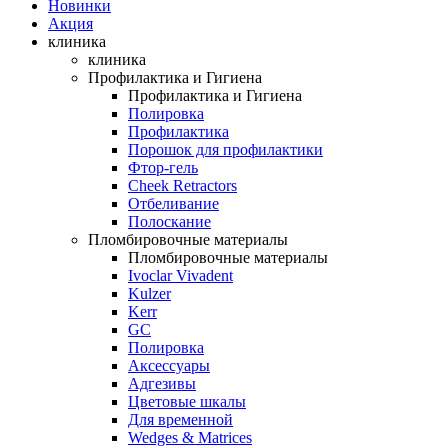
Новинки
Акция
клиника
клиника
Профилактика и Гигиена
Профилактика и Гигиена
Полировка
Профилактика
Порошок для профилактики
Фтор-гель
Cheek Retractors
Отбеливание
Полоскание
Пломбировочные материалы
Пломбировочные материалы
Ivoclar Vivadent
Kulzer
Kerr
GC
Полировка
Аксессуары
Адгезивы
Цветовые шкалы
Для временной
Wedges & Matrices