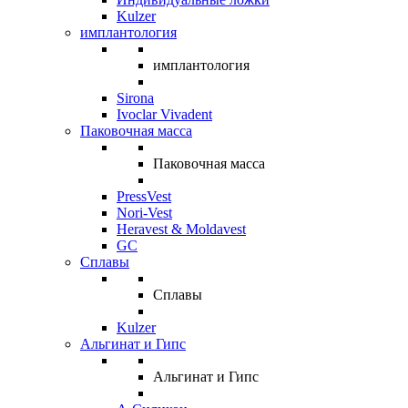
Kulzer
имплантология
имплантология
Sirona
Ivoclar Vivadent
Паковочная масса
Паковочная масса
PressVest
Nori-Vest
Heravest & Moldavest
GC
Сплавы
Сплавы
Kulzer
Альгинат и Гипс
Альгинат и Гипс