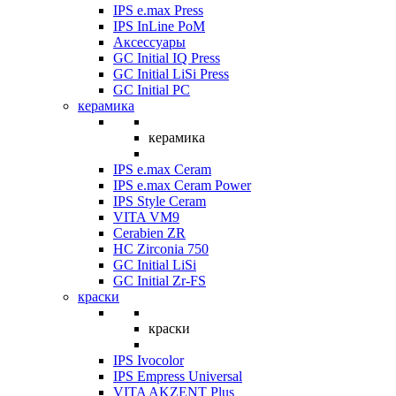
IPS e.max Press
IPS InLine PoM
Аксессуары
GC Initial IQ Press
GC Initial LiSi Press
GC Initial PC
керамика
керамика
IPS e.max Ceram
IPS e.max Ceram Power
IPS Style Ceram
VITA VM9
Cerabien ZR
HC Zirconia 750
GC Initial LiSi
GC Initial Zr-FS
краски
краски
IPS Ivocolor
IPS Empress Universal
VITA AKZENT Plus