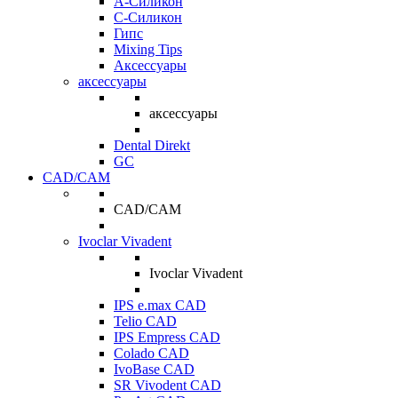
A-Силикон
C-Силикон
Гипс
Mixing Tips
Аксессуары
аксессуары
аксессуары
Dental Direkt
GC
CAD/CAM
CAD/CAM
Ivoclar Vivadent
Ivoclar Vivadent
IPS e.max CAD
Telio CAD
IPS Empress CAD
Colado CAD
IvoBase CAD
SR Vivodent CAD