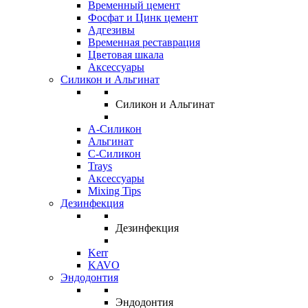
Временный цемент
Фосфат и Цинк цемент
Адгезивы
Временная реставрация
Цветовая шкала
Аксессуары
Силикон и Альгинат
Силикон и Альгинат
A-Силикон
Альгинат
C-Силикон
Trays
Аксессуары
Mixing Tips
Дезинфекция
Дезинфекция
Kerr
KAVO
Эндодонтия
Эндодонтия