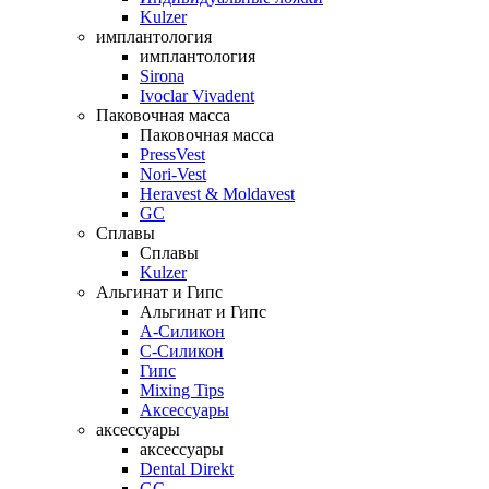
Kulzer
имплантология
имплантология
Sirona
Ivoclar Vivadent
Паковочная масса
Паковочная масса
PressVest
Nori-Vest
Heravest & Moldavest
GC
Сплавы
Сплавы
Kulzer
Альгинат и Гипс
Альгинат и Гипс
A-Силикон
C-Силикон
Гипс
Mixing Tips
Аксессуары
аксессуары
аксессуары
Dental Direkt
GC