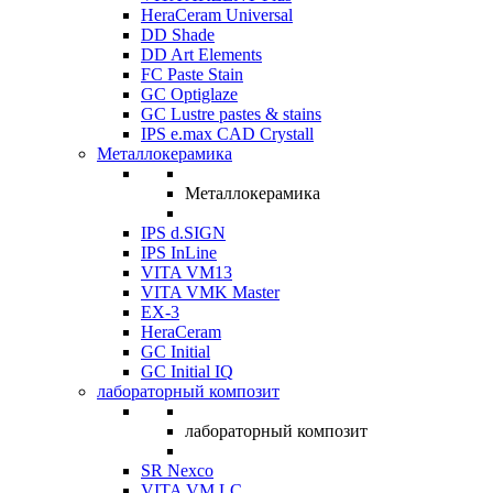
HeraCeram Universal
DD Shade
DD Art Elements
FC Paste Stain
GC Optiglaze
GC Lustre pastes & stains
IPS e.max CAD Crystall
Металлокерамика
Металлокерамика
IPS d.SIGN
IPS InLine
VITA VM13
VITA VMK Master
EX-3
HeraCeram
GC Initial
GC Initial IQ
лабораторный композит
лабораторный композит
SR Nexco
VITA VM LC