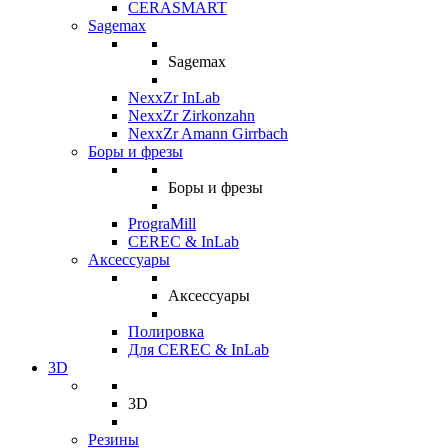
CERASMART
Sagemax
Sagemax
NexxZr InLab
NexxZr Zirkonzahn
NexxZr Amann Girrbach
Боры и фрезы
Боры и фрезы
PrograMill
CEREC & InLab
Аксессуары
Аксессуары
Полировка
Для CEREC & InLab
3D
3D
Резины