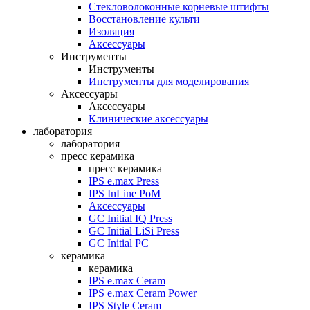
Стекловолоконные корневые штифты
Восстановление культи
Изоляция
Аксессуары
Инструменты
Инструменты
Инструменты для моделирования
Аксессуары
Аксессуары
Клинические аксессуары
лаборатория
лаборатория
пресс керамика
пресс керамика
IPS e.max Press
IPS InLine PoM
Аксессуары
GC Initial IQ Press
GC Initial LiSi Press
GC Initial PC
керамика
керамика
IPS e.max Ceram
IPS e.max Ceram Power
IPS Style Ceram