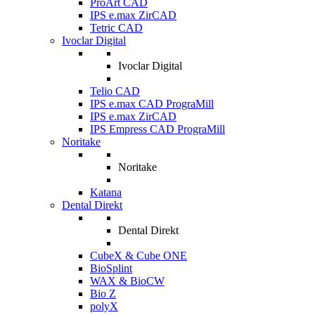
ProArt CAD
IPS e.max ZirCAD
Tetric CAD
Ivoclar Digital
Ivoclar Digital
Telio CAD
IPS e.max CAD PrograMill
IPS e.max ZirCAD
IPS Empress CAD PrograMill
Noritake
Noritake
Katana
Dental Direkt
Dental Direkt
CubeX & Cube ONE
BioSplint
WAX & BioCW
Bio Z
polyX