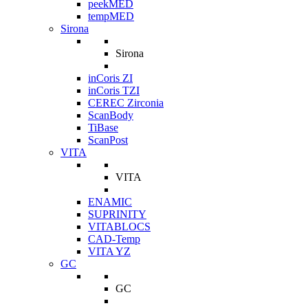
peekMED
tempMED
Sirona
Sirona
inCoris ZI
inCoris TZI
CEREC Zirconia
ScanBody
TiBase
ScanPost
VITA
VITA
ENAMIC
SUPRINITY
VITABLOCS
CAD-Temp
VITA YZ
GC
GC