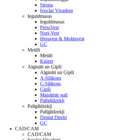
Sirona
Ivoclar Vivadent
Ieguldmasas
Ieguldmasas
PressVest
Nori-Vest
Heravest & Moldavest
GC
Metāli
Metāli
Kulzer
Algināti un Ģipši
Algināti un Ģipši
A-Silikons
C-Silikons
Ģipši
Maisāmie gali
Palīglīdzekļi
Palīglīdzekļi
Palīglīdzekļi
Dental Direkt
GC
CAD/CAM
CAD/CAM
Ivoclar Vivadent