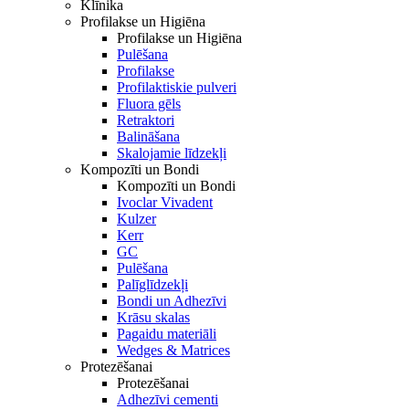
Klīnika
Profilakse un Higiēna
Profilakse un Higiēna
Pulēšana
Profilakse
Profilaktiskie pulveri
Fluora gēls
Retraktori
Balināšana
Skalojamie līdzekļi
Kompozīti un Bondi
Kompozīti un Bondi
Ivoclar Vivadent
Kulzer
Kerr
GC
Pulēšana
Palīglīdzekļi
Bondi un Adhezīvi
Krāsu skalas
Pagaidu materiāli
Wedges & Matrices
Protezēšanai
Protezēšanai
Adhezīvi cementi