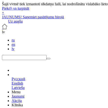
Šajā vietnē tiek izmantoti sīkdatņu faili, lai nodrošinātu vislabāko lie
Piekrīt un turpināt
×
JAUNUMS! Saņemiet pasūtījumu birojā
Uz augšu
lv
ru
en
lv
lv
Русский
English
Latviešu
Menu
Jaunumi
Akcija
Klīnika