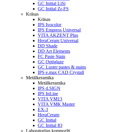
GC Initial LiSi
GC Initial Zr-FS
Krāsas
Krāsas
IPS Ivocolor
IPS Empress Universal
VITA AKZENT Plus
HeraCeram Universal
DD Shade
DD Art Elements
FC Paste Stain
GC Optiglaze
GC Lustre pastes & stains
IPS e.max CAD Crystall
Metālkeramika
Metālkeramika
IPS d.SIGN
IPS InLine
VITA VM13
VITA VMK Master
EX-3
HeraCeram
GC Initial
GC Initial IQ
Laboratorijas kompozīti