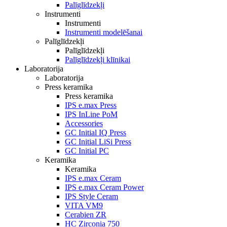
Palīglīdzekļi
Instrumenti
Instrumenti
Instrumenti modelēšanai
Palīglīdzekļi
Palīglīdzekļi
Palīglīdzekļi klīnikai
Laboratorija
Laboratorija
Press keramika
Press keramika
IPS e.max Press
IPS InLine PoM
Accessories
GC Initial IQ Press
GC Initial LiSi Press
GC Initial PC
Keramika
Keramika
IPS e.max Ceram
IPS e.max Ceram Power
IPS Style Ceram
VITA VM9
Cerabien ZR
HC Zirconia 750