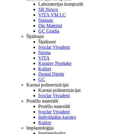
Laboratorijas kompozīti
SR Nexco
VITA VM LC
Signum
Die Material
GC Gradia
Šķidrumi
Šķidrumi
Ivoclar Vivadent
Sirona
VITA
Kuraray Noritake
Kulzer
Dental Direkt
GC
Karstai polimerizācijai
Karstai polimerizācijai
Ivoclar Vivadent
Protēžu materiāli
Protēžu materiāli
Ivoclar Vivadent
Individuālas karotes
Kulzer
Implantoloģija
Implantoloģija