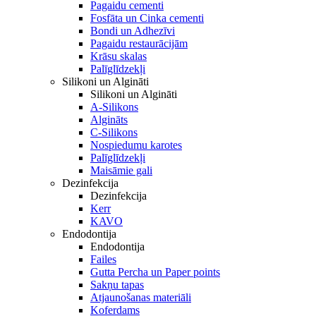
Pagaidu cementi
Fosfāta un Cinka cementi
Bondi un Adhezīvi
Pagaidu restaurācijām
Krāsu skalas
Palīglīdzekļi
Silikoni un Algināti
Silikoni un Algināti
A-Silikons
Algināts
C-Silikons
Nospiedumu karotes
Palīglīdzekļi
Maisāmie gali
Dezinfekcija
Dezinfekcija
Kerr
KAVO
Endodontija
Endodontija
Failes
Gutta Percha un Paper points
Sakņu tapas
Atjaunošanas materiāli
Koferdams