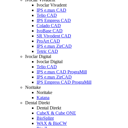
Ivoclar Vivadent
IPS e.max CAD
Telio CAD
IPS Empress CAD
Colado CAD
IvoBase CAD
SR Vivodent CAD
ProArt CAD
IPS e.max ZirCAD
Tetric CAD
Ivoclar Digital
Ivoclar Digital
Telio CAD
IPS e.max CAD PrograMill
IPS e.max ZirCAD
IPS Empress CAD PrograMill
Noritake
Noritake
Katana
Dental Direkt
Dental Direkt
CubeX & Cube ONE
BioSplint
WAX & BioCW