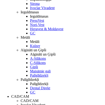
Sirona
Ivoclar Vivadent
Ieguldmasas
Ieguldmasas
PressVest
Nori-Vest
Heravest & Moldavest
GC
Metāli
Metāli
Kulzer
Algināti un Ģipši
Algināti un Ģipši
A-Silikons
C-Silikons
Ģipši
Maisāmie gali
Palīglīdzekļi
Palīglīdzekļi
Palīglīdzekļi
Dental Direkt
GC
CAD/CAM
CAD/CAM
Ivoclar Vivadent