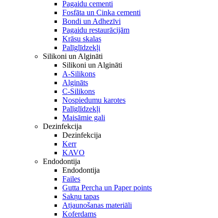
Pagaidu cementi
Fosfāta un Cinka cementi
Bondi un Adhezīvi
Pagaidu restaurācijām
Krāsu skalas
Palīglīdzekļi
Silikoni un Algināti
Silikoni un Algināti
A-Silikons
Algināts
C-Silikons
Nospiedumu karotes
Palīglīdzekļi
Maisāmie gali
Dezinfekcija
Dezinfekcija
Kerr
KAVO
Endodontija
Endodontija
Failes
Gutta Percha un Paper points
Sakņu tapas
Atjaunošanas materiāli
Koferdams