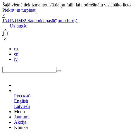
Šajā vietnē tiek izmantoti sīkdatņu faili, lai nodrošinātu vislabāko lie
Piekrīt un turpināt
×
JAUNUMS! Saņemiet pasūtījumu birojā
Uz augšu
lv
ru
en
lv
lv
Русский
English
Latviešu
Menu
Jaunumi
Akcija
Klīnika