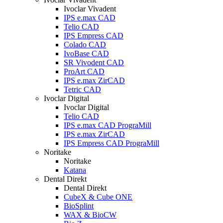
Ivoclar Vivadent
IPS e.max CAD
Telio CAD
IPS Empress CAD
Colado CAD
IvoBase CAD
SR Vivodent CAD
ProArt CAD
IPS e.max ZirCAD
Tetric CAD
Ivoclar Digital
Ivoclar Digital
Telio CAD
IPS e.max CAD PrograMill
IPS e.max ZirCAD
IPS Empress CAD PrograMill
Noritake
Noritake
Katana
Dental Direkt
Dental Direkt
CubeX & Cube ONE
BioSplint
WAX & BioCW