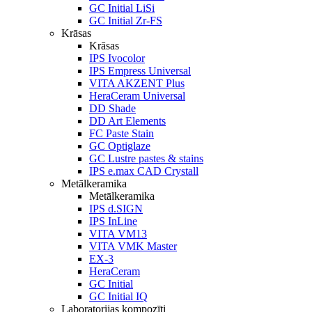
GC Initial LiSi
GC Initial Zr-FS
Krāsas
Krāsas
IPS Ivocolor
IPS Empress Universal
VITA AKZENT Plus
HeraCeram Universal
DD Shade
DD Art Elements
FC Paste Stain
GC Optiglaze
GC Lustre pastes & stains
IPS e.max CAD Crystall
Metālkeramika
Metālkeramika
IPS d.SIGN
IPS InLine
VITA VM13
VITA VMK Master
EX-3
HeraCeram
GC Initial
GC Initial IQ
Laboratorijas kompozīti