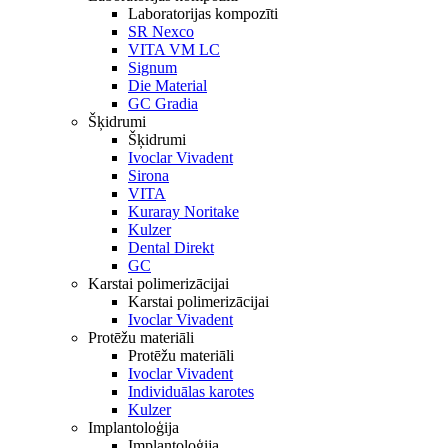
Laboratorijas kompozīti
SR Nexco
VITA VM LC
Signum
Die Material
GC Gradia
Šķidrumi
Šķidrumi
Ivoclar Vivadent
Sirona
VITA
Kuraray Noritake
Kulzer
Dental Direkt
GC
Karstai polimerizācijai
Karstai polimerizācijai
Ivoclar Vivadent
Protēžu materiāli
Protēžu materiāli
Ivoclar Vivadent
Individuālas karotes
Kulzer
Implantoloģija
Implantoloģija