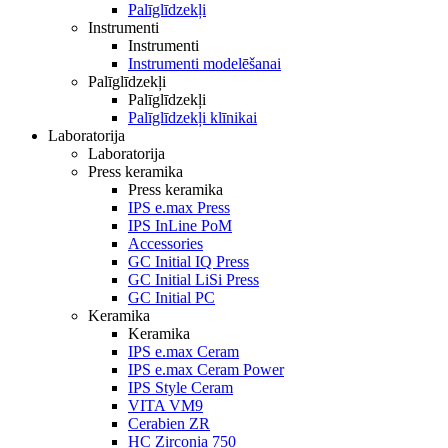
Palīglīdzekļi
Instrumenti
Instrumenti
Instrumenti modelēšanai
Palīglīdzekļi
Palīglīdzekļi
Palīglīdzekļi klīnikai
Laboratorija
Laboratorija
Press keramika
Press keramika
IPS e.max Press
IPS InLine PoM
Accessories
GC Initial IQ Press
GC Initial LiSi Press
GC Initial PC
Keramika
Keramika
IPS e.max Ceram
IPS e.max Ceram Power
IPS Style Ceram
VITA VM9
Cerabien ZR
HC Zirconia 750