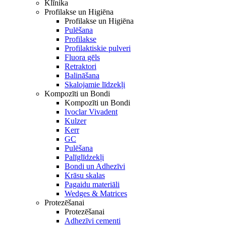
Klīnika
Profilakse un Higiēna
Profilakse un Higiēna
Pulēšana
Profilakse
Profilaktiskie pulveri
Fluora gēls
Retraktori
Balināšana
Skalojamie līdzekļi
Kompozīti un Bondi
Kompozīti un Bondi
Ivoclar Vivadent
Kulzer
Kerr
GC
Pulēšana
Palīglīdzekļi
Bondi un Adhezīvi
Krāsu skalas
Pagaidu materiāli
Wedges & Matrices
Protezēšanai
Protezēšanai
Adhezīvi cementi