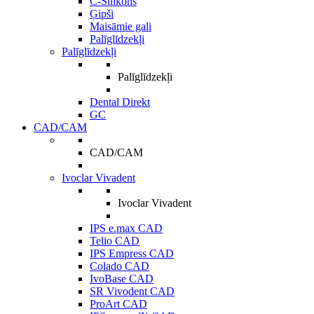
C-Silikons
Ģipši
Maisāmie gali
Palīglīdzekļi
Palīglīdzekļi
Palīglīdzekļi
Dental Direkt
GC
CAD/CAM
CAD/CAM
Ivoclar Vivadent
Ivoclar Vivadent
IPS e.max CAD
Telio CAD
IPS Empress CAD
Colado CAD
IvoBase CAD
SR Vivodent CAD
ProArt CAD