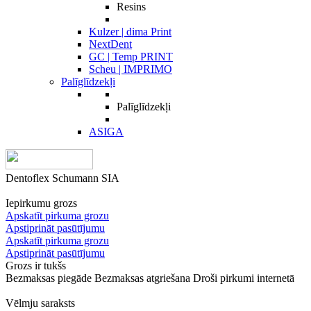
Resins
Kulzer | dima Print
NextDent
GC | Temp PRINT
Scheu | IMPRIMO
Palīglīdzekļi
Palīglīdzekļi
ASIGA
Dentoflex Schumann SIA
Iepirkumu grozs
Apskatīt pirkuma grozu
Apstiprināt pasūtījumu
Apskatīt pirkuma grozu
Apstiprināt pasūtījumu
Grozs ir tukšs
Bezmaksas piegāde
Bezmaksas atgriešana
Droši pirkumi internetā
Vēlmju saraksts