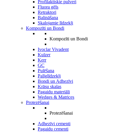
Profilaktiskie pulveri
Fluora gēls
Retraktori
Balināšana
Skalojamie līdzekļi
Kompozīti un Bondi
Kompozīti un Bondi
Ivoclar Vivadent
Kulzer
Kerr
GC
Pulēšana
Palīglīdzekļi
Bondi un Adhezīvi
Krāsu skalas
Pagaidu materiāli
Wedges & Matrices
Protezēšanai
Protezēšanai
Adhezīvi cementi
Pagaidu cementi