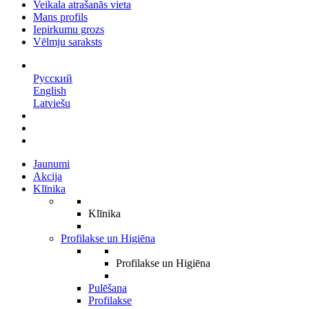
Veikala atrašanās vieta
Mans profils
Iepirkumu grozs
Vēlmju saraksts
LV
Русский
English
Latviešu
Jaunumi
Akcija
Klīnika
Klīnika
Profilakse un Higiēna
Profilakse un Higiēna
Pulēšana
Profilakse