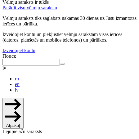
Vēlmju saraksts ir tukšs
Parādīt visu vēlmju sarakstu
Vēlmju saraksts tiks saglabāts nākamās 30 dienas uz Jūsu izmantotās
ierīces un pārlūka.
Izveidojiet kontu un piekļūstiet vēlmju sarakstam visās ierīcēs
(datoros, planšetēs un mobilos telefonos) un pārlūkos.
Izveidojiet kontu
Поиск
lv
ru
en
lv
Atpakaļ
Lejupielāžu saraksts