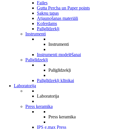
Failes
Gutta Percha un Paper points
Sakņu tapas
Atjaunošanas materiāli
Koferdams
Palīglīdzekļi
Instrumenti
Instrumenti
Instrumenti modelēšanai
Palīglīdzekļi
Palīglīdzekļi
Palīglīdzekļi klīnikai
Laboratorija
Laboratorija
Press keramika
Press keramika
IPS e.max Press