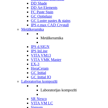
DD Shade
DD Art Elements
FC Paste Stain
GC Optiglaze
GC Lustre pastes & stains
IPS e.max CAD Crystall
Metālkeramika
Metālkeramika
IPS d.SIGN
IPS InLine
VITA VM13
VITA VMK Master
EX-3
HeraCeram
GC Initial
GC Initial IQ
Laboratorijas kompozīti
Laboratorijas kompozīti
SR Nexco
VITA VM LC
Signum