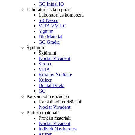
GC Initial IQ
Laboratorijas kompozīti
Laboratorijas kompozīti
SR Nexco
VITA VM LC
Signum
Die Material
GC Gradia
Šķidrumi
Šķidrumi
Ivoclar Vivadent
Sirona
VITA
Kuraray Noritake
Kulzer
Dental Direkt
GC
Karstai polimerizācijai
Karstai polimerizācijai
Ivoclar Vivadent
Protēžu materiāli
Protēžu materiāli
Ivoclar Vivadent
Individuālas karotes
Kulzer