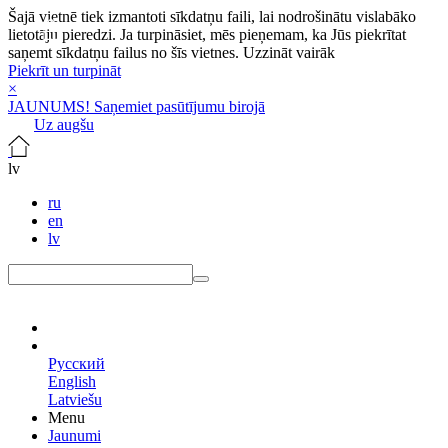
Šajā vietnē tiek izmantoti sīkdatņu faili, lai nodrošinātu vislabāko
lietotāju pieredzi. Ja turpināsiet, mēs pieņemam, ka Jūs piekrītat
saņemt sīkdatņu failus no šīs vietnes.
Uzzināt vairāk
Piekrīt un turpināt
×
JAUNUMS! Saņemiet pasūtījumu birojā
Uz augšu
lv
ru
en
lv
lv
Русский
English
Latviešu
Menu
Jaunumi