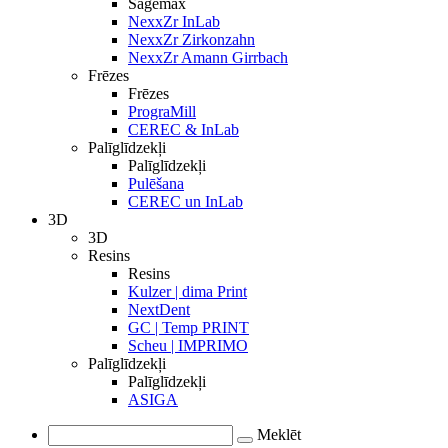
Sagemax
NexxZr InLab
NexxZr Zirkonzahn
NexxZr Amann Girrbach
Frēzes
Frēzes
PrograMill
CEREC & InLab
Palīglīdzekļi
Palīglīdzekļi
Pulēšana
CEREC un InLab
3D
3D
Resins
Resins
Kulzer | dima Print
NextDent
GC | Temp PRINT
Scheu | IMPRIMO
Palīglīdzekļi
Palīglīdzekļi
ASIGA
Meklēt