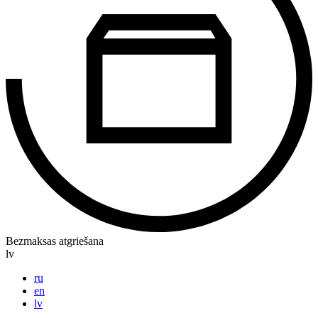
Bezmaksas atgriešana
lv
ru
en
lv