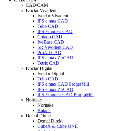
CAD/CAM
Ivoclar Vivadent
Ivoclar Vivadent
IPS e.max CAD
Telio CAD
IPS Empress CAD
Colado CAD
IvoBase CAD
SR Vivodent CAD
ProArt CAD
IPS e.max ZirCAD
Tetric CAD
Ivoclar Digital
Ivoclar Digital
Telio CAD
IPS e.max CAD PrograMill
IPS e.max ZirCAD
IPS Empress CAD PrograMill
Noritake
Noritake
Katana
Dental Direkt
Dental Direkt
CubeX & Cube ONE