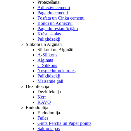
Protezēšanai
Adhezīvi cementi
Pagaidu cementi
Fosfāta un Cinka cementi
Bondi un Adhezīvi
Pagaidu restaurācijām
Krāsu skalas
Palīglīdzekļi
Silikoni un Algināti
Silikoni un Algināti
A-Silikons
Algināts
C-Silikons
Nospiedumu karotes
Palīglīdzekļi
Maisāmie gali
Dezinfekcija
Dezinfekcija
Kerr
KAVO
Endodontija
Endodontija
Failes
Gutta Percha un Paper points
Sakņu tapas