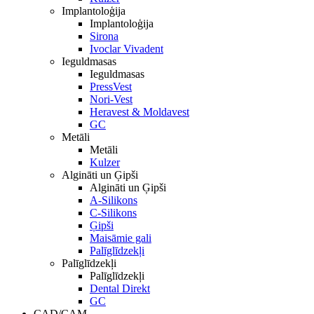
Implantoloģija
Implantoloģija
Sirona
Ivoclar Vivadent
Ieguldmasas
Ieguldmasas
PressVest
Nori-Vest
Heravest & Moldavest
GC
Metāli
Metāli
Kulzer
Algināti un Ģipši
Algināti un Ģipši
A-Silikons
C-Silikons
Ģipši
Maisāmie gali
Palīglīdzekļi
Palīglīdzekļi
Palīglīdzekļi
Dental Direkt
GC
CAD/CAM