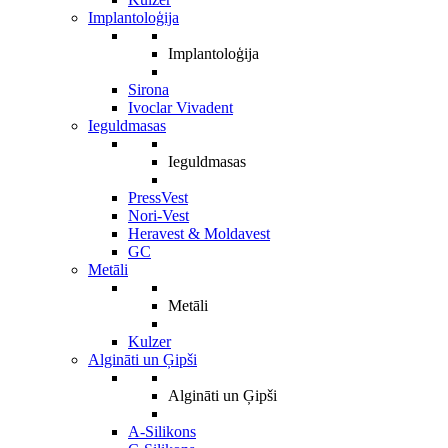
Implantoloģija
Implantoloģija
Sirona
Ivoclar Vivadent
Ieguldmasas
Ieguldmasas
PressVest
Nori-Vest
Heravest & Moldavest
GC
Metāli
Metāli
Kulzer
Algināti un Ģipši
Algināti un Ģipši
A-Silikons