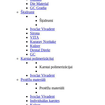
Die Material
GC Gradia
Šķidrumi
Šķidrumi
Ivoclar Vivadent
Sirona
VITA
Kuraray Noritake
Kulzer
Dental Direkt
GC
Karstai polimerizācijai
Karstai polimerizācijai
Ivoclar Vivadent
Protēžu materiāli
Protēžu materiāli
Ivoclar Vivadent
Individuālas karotes
Kulzer