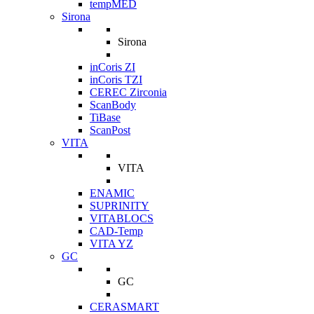
tempMED
Sirona
Sirona
inCoris ZI
inCoris TZI
CEREC Zirconia
ScanBody
TiBase
ScanPost
VITA
VITA
ENAMIC
SUPRINITY
VITABLOCS
CAD-Temp
VITA YZ
GC
GC
CERASMART