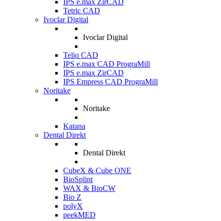
IPS e.max ZirCAD
Tetric CAD
Ivoclar Digital
Ivoclar Digital
Telio CAD
IPS e.max CAD PrograMill
IPS e.max ZirCAD
IPS Empress CAD PrograMill
Noritake
Noritake
Katana
Dental Direkt
Dental Direkt
CubeX & Cube ONE
BioSplint
WAX & BioCW
Bio Z
polyX
peekMED