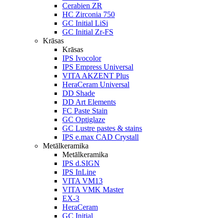
Cerabien ZR
HC Zirconia 750
GC Initial LiSi
GC Initial Zr-FS
Krāsas
Krāsas
IPS Ivocolor
IPS Empress Universal
VITA AKZENT Plus
HeraCeram Universal
DD Shade
DD Art Elements
FC Paste Stain
GC Optiglaze
GC Lustre pastes & stains
IPS e.max CAD Crystall
Metālkeramika
Metālkeramika
IPS d.SIGN
IPS InLine
VITA VM13
VITA VMK Master
EX-3
HeraCeram
GC Initial