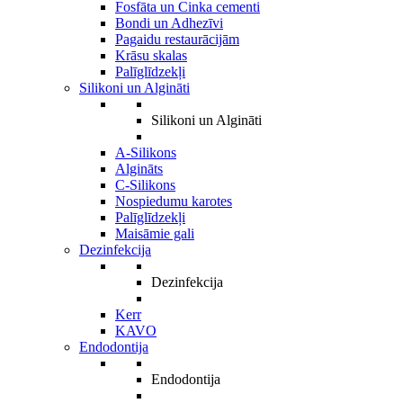
Fosfāta un Cinka cementi
Bondi un Adhezīvi
Pagaidu restaurācijām
Krāsu skalas
Palīglīdzekļi
Silikoni un Algināti
Silikoni un Algināti
A-Silikons
Algināts
C-Silikons
Nospiedumu karotes
Palīglīdzekļi
Maisāmie gali
Dezinfekcija
Dezinfekcija
Kerr
KAVO
Endodontija
Endodontija