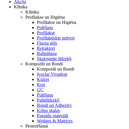
Akcija
Klīnika
Klīnika
Profilakse un Higiēna
Profilakse un Higiēna
Pulēšana
Profilakse
Profilaktiskie pulveri
Fluora gēls
Retraktori
Balināšana
Skalojamie līdzekļi
Kompozīti un Bondi
Kompozīti un Bondi
Ivoclar Vivadent
Kulzer
Kerr
GC
Pulēšana
Palīglīdzekļi
Bondi un Adhezīvi
Krāsu skalas
Pagaidu materiāli
Wedges & Matrices
Protezēšanai