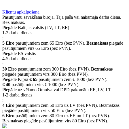
BUJ
Privilēģiju programma
Piegāde
Klientu apkalpošana
Pasūtījumu savākšana birojā. Tajā pašā vai nākamajā darba dienā.
Bez maksas.
Piegāde Baltijas valstīs (LV; LT; EE)
1-2 darba dienas
:
5 Eiro
pasūtījumiem zem 65 Eiro (bez PVN).
Bezmaksas
piegāde
pasūtījumiem virs 65 Eiro (bez PVN).
Piegāde ES valstīs
4-5 darba dienas
:
30 Eiro
pasūtījumiem zem 300 Eiro (bez PVN).
Bezmaksas
piegāde pasūtījumiem virs 300 Eiro (bez PVN).
Piegāde Kiprā
€ 65
pasutījumiem zem € 1000 (bez PVN).
€ 40
pasūtījumiem virs € 1000 (bez PVN).
Piegāde uz vēlamo Omniva vai DPD pakomātu EE, LV, LT
1-2 darba dienas
:
4 Eiro
pasūtījumiem zem 50 Eiro uz LV (bez PVN). Bezmaksas
piegāde pasūtījumiem virs 50 Eiro (bez PVN).
6 Eiro
pasūtījumiem zem 80 Eiro uz EE un LT (bez PVN).
Bezmaksas piegāde pasūtījumiem virs 80 Eiro (bez PVN).