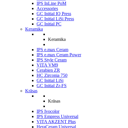
IPS InLine PoM
Accessories
GC Initial IQ Press
GC Initial LiSi Press
GC Initial PC
Keramika
Keramika
IPS e.max Ceram
IPS e.max Ceram Power
IPS Style Ceram
VITA VM9
Cerabien ZR
HC Zirconia 750
GC Initial LiSi
GC Initial Zr-FS
Krāsas
Krāsas
IPS Ivocolor
IPS Empress Universal
VITA AKZENT Plus
HeraCeram Universal