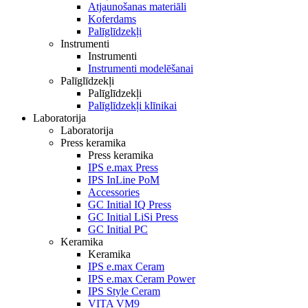
Atjaunošanas materiāli
Koferdams
Palīglīdzekļi
Instrumenti
Instrumenti
Instrumenti modelēšanai
Palīglīdzekļi
Palīglīdzekļi
Palīglīdzekļi klīnikai
Laboratorija
Laboratorija
Press keramika
Press keramika
IPS e.max Press
IPS InLine PoM
Accessories
GC Initial IQ Press
GC Initial LiSi Press
GC Initial PC
Keramika
Keramika
IPS e.max Ceram
IPS e.max Ceram Power
IPS Style Ceram
VITA VM9