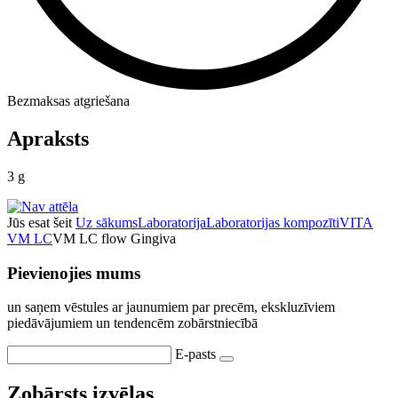
Bezmaksas atgriešana
Apraksts
3 g
Jūs esat šeit
Uz sākums
Laboratorija
Laboratorijas kompozīti
VITA
VM LC
VM LC flow Gingiva
Pievienojies mums
un saņem vēstules ar jaunumiem par precēm, ekskluzīviem
piedāvājumiem un tendencēm zobārstniecībā
E-pasts
Zobārsts izvēlas