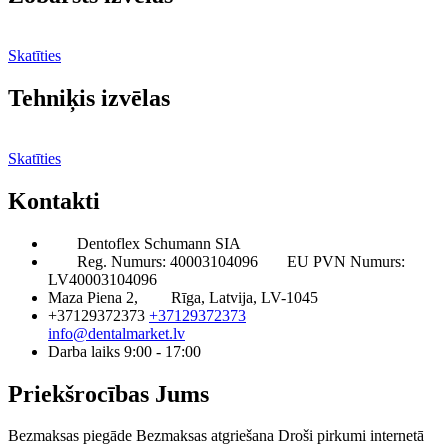
Skatīties
Tehniķis izvēlas
Skatīties
Kontakti
Dentoflex Schumann SIA
Reg. Numurs: 40003104096
EU PVN Numurs:
LV40003104096
Maza Piena 2,
Rīga, Latvija, LV-1045
+37129372373
+37129372373
info@dentalmarket.lv
Darba laiks 9:00 - 17:00
Priekšrocības Jums
Bezmaksas piegāde
Bezmaksas atgriešana
Droši pirkumi internetā