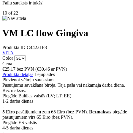
Failu saraksts ir tukšs!
10
of
22
VM LC flow Gingiva
Produkta ID
C44231F3
VITA
Color
Cena
€
25.17
bez PVN
(
€
30.46
ar PVN)
Produkta detaļas
Lejuplādes
Pievienot vēlmju sarakstam
Pasūtījumu savākšana birojā. Tajā pašā vai nākamajā darba dienā.
Bez maksas.
Piegāde Baltijas valstīs (LV; LT; EE)
1-2 darba dienas
:
5 Eiro
pasūtījumiem zem 65 Eiro (bez PVN).
Bezmaksas
piegāde
pasūtījumiem virs 65 Eiro (bez PVN).
Piegāde ES valstīs
4-5 darba dienas