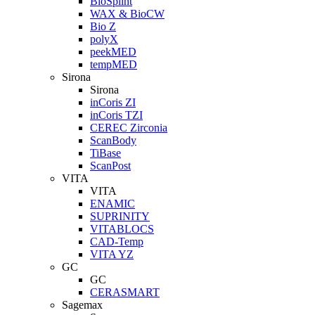
BioSplint
WAX & BioCW
Bio Z
polyX
peekMED
tempMED
Sirona
Sirona
inCoris ZI
inCoris TZI
CEREC Zirconia
ScanBody
TiBase
ScanPost
VITA
VITA
ENAMIC
SUPRINITY
VITABLOCS
CAD-Temp
VITA YZ
GC
GC
CERASMART
Sagemax