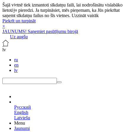
Šajā vietnē tiek izmantoti sīkdatņu faili, lai nodrošinātu vislabāko
lietotāju pieredzi. Ja turpināsiet, mēs pieņemam, ka Jūs piekrītat
saņemt sīkdatņu failus no šīs vietnes.
Uzzināt vairāk
Piekrīt un turpināt
×
JAUNUMS! Saņemiet pasūtījumu birojā
Uz augšu
lv
ru
en
lv
lv
Русский
English
Latviešu
Menu
Jaunumi