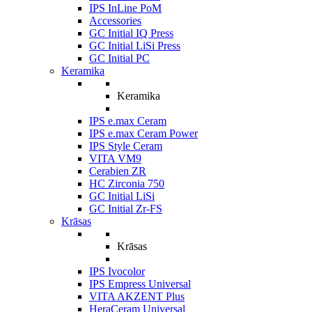
IPS InLine PoM
Accessories
GC Initial IQ Press
GC Initial LiSi Press
GC Initial PC
Keramika
Keramika
IPS e.max Ceram
IPS e.max Ceram Power
IPS Style Ceram
VITA VM9
Cerabien ZR
HC Zirconia 750
GC Initial LiSi
GC Initial Zr-FS
Krāsas
Krāsas
IPS Ivocolor
IPS Empress Universal
VITA AKZENT Plus
HeraCeram Universal