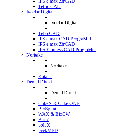
IPS e.max ZirCAD
Tetric CAD
Ivoclar Digital
Ivoclar Digital
Telio CAD
IPS e.max CAD PrograMill
IPS e.max ZirCAD
IPS Empress CAD PrograMill
Noritake
Noritake
Katana
Dental Direkt
Dental Direkt
CubeX & Cube ONE
BioSplint
WAX & BioCW
Bio Z
polyX
peekMED