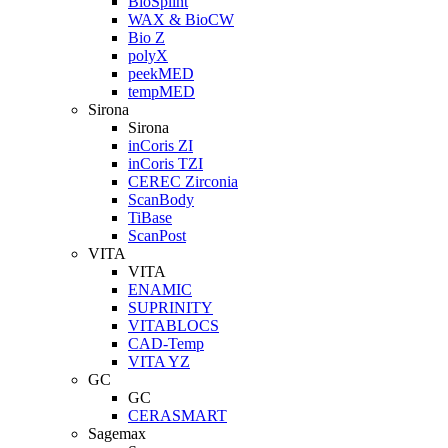
BioSplint
WAX & BioCW
Bio Z
polyX
peekMED
tempMED
Sirona
Sirona
inCoris ZI
inCoris TZI
CEREC Zirconia
ScanBody
TiBase
ScanPost
VITA
VITA
ENAMIC
SUPRINITY
VITABLOCS
CAD-Temp
VITA YZ
GC
GC
CERASMART
Sagemax