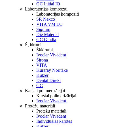
GC Initial IQ
Laboratorijas kompozīti
Laboratorijas kompozīti
SR Nexco
VITA VM LC
Signum
Die Material
GC Gradia
Šķidrumi
Šķidrumi
Ivoclar Vivadent
Sirona
VITA
Kuraray Noritake
Kulzer
Dental Direkt
GC
Karstai polimerizācijai
Karstai polimerizācijai
Ivoclar Vivadent
Protēžu materiāli
Protēžu materiāli
Ivoclar Vivadent
Individuālas karotes
Kulzer