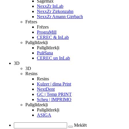
Sagemax
NexxZr InLab
NexxZr Zirkonzahn
NexxZr Amann Girrbach
Frēzes
Frēzes
PrograMill
CEREC & InLab
Palīglīdzekļi
Palīglīdzekļi
Pulēšana
CEREC un InLab
3D
3D
Resins
Resins
Kulzer | dima Print
NextDent
GC | Temp PRINT
Scheu | IMPRIMO
Palīglīdzekļi
Palīglīdzekļi
ASIGA
Meklēt