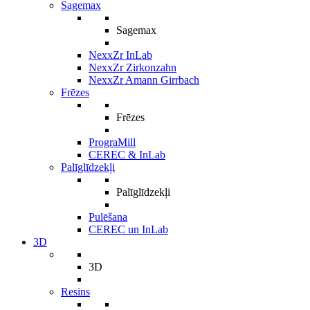
Sagemax
Sagemax
NexxZr InLab
NexxZr Zirkonzahn
NexxZr Amann Girrbach
Frēzes
Frēzes
PrograMill
CEREC & InLab
Palīglīdzekļi
Palīglīdzekļi
Pulēšana
CEREC un InLab
3D
3D
Resins