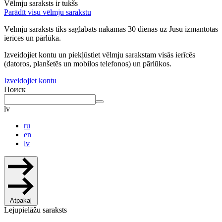
Vēlmju saraksts ir tukšs
Parādīt visu vēlmju sarakstu
Vēlmju saraksts tiks saglabāts nākamās 30 dienas uz Jūsu izmantotās
ierīces un pārlūka.
Izveidojiet kontu un piekļūstiet vēlmju sarakstam visās ierīcēs
(datoros, planšetēs un mobilos telefonos) un pārlūkos.
Izveidojiet kontu
Поиск
lv
ru
en
lv
Atpakaļ
Lejupielāžu saraksts