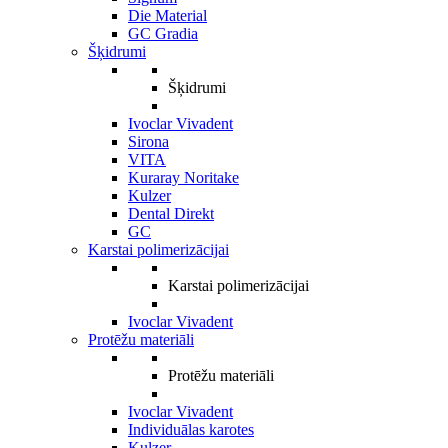
Die Material
GC Gradia
Šķidrumi
Šķidrumi
Ivoclar Vivadent
Sirona
VITA
Kuraray Noritake
Kulzer
Dental Direkt
GC
Karstai polimerizācijai
Karstai polimerizācijai
Ivoclar Vivadent
Protēžu materiāli
Protēžu materiāli
Ivoclar Vivadent
Individuālas karotes
Kulzer