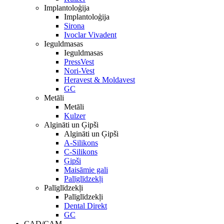
Implantoloģija
Implantoloģija
Sirona
Ivoclar Vivadent
Ieguldmasas
Ieguldmasas
PressVest
Nori-Vest
Heravest & Moldavest
GC
Metāli
Metāli
Kulzer
Algināti un Ģipši
Algināti un Ģipši
A-Silikons
C-Silikons
Ģipši
Maisāmie gali
Palīglīdzekļi
Palīglīdzekļi
Palīglīdzekļi
Dental Direkt
GC
CAD/CAM