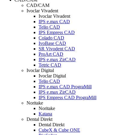
CAD/CAM
Ivoclar Vivadent
Ivoclar Vivadent
IPS e.max CAD
Telio CAD
IPS Empress CAD
Colado CAD
IvoBase CAD
SR Vivodent CAD
ProArt CAD
IPS e.max ZirCAD
Tetric CAD
Ivoclar Digital
Ivoclar Digital
Telio CAD
IPS e.max CAD PrograMill
IPS e.max ZirCAD
IPS Empress CAD PrograMill
Noritake
Noritake
Katana
Dental Direkt
Dental Direkt
CubeX & Cube ONE