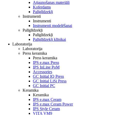
Atjaunošanas materiāli
Koferdams
Palīglīdzekļi
Instrumenti
Instrumenti
Instrumenti modelēšanai
Palīglīdzekļi
Palīglīdzekļi
Palīglīdzekļi klīnikai
Laboratorija
Laboratorija
Press keramika
Press keramika
IPS e.max Press
IPS InLine PoM
Accessories
GC Initial IQ Press
GC Initial LiSi Press
GC Initial PC
Keramika
Keramika
IPS e.max Ceram
IPS e.max Ceram Power
IPS Style Ceram
VITA VM9