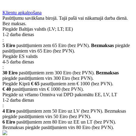
BUJ
Privilēģiju programma
Piegāde
Klientu apkalpošana
Pasūtījumu savākšana birojā. Tajā pašā vai nākamajā darba dienā.
Bez maksas.
Piegāde Baltijas valstīs (LV; LT; EE)
1-2 darba dienas
:
5 Eiro
pasūtījumiem zem 65 Eiro (bez PVN).
Bezmaksas
piegāde
pasūtījumiem virs 65 Eiro (bez PVN).
Piegāde ES valstīs
4-5 darba dienas
:
30 Eiro
pasūtījumiem zem 300 Eiro (bez PVN).
Bezmaksas
piegāde pasūtījumiem virs 300 Eiro (bez PVN).
Piegāde Kiprā
€ 65
pasutījumiem zem € 1000 (bez PVN).
€ 40
pasūtījumiem virs € 1000 (bez PVN).
Piegāde uz vēlamo Omniva vai DPD pakomātu EE, LV, LT
1-2 darba dienas
:
4 Eiro
pasūtījumiem zem 50 Eiro uz LV (bez PVN). Bezmaksas
piegāde pasūtījumiem virs 50 Eiro (bez PVN).
6 Eiro
pasūtījumiem zem 80 Eiro uz EE un LT (bez PVN).
Bezmaksas piegāde pasūtījumiem virs 80 Eiro (bez PVN).