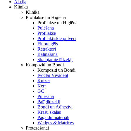
Akcija
Klīnika
Klīnika
Profilakse un Higiēna
Profilakse un Higiēna
Pulēšana
Profilakse
Profilaktiskie pulveri
Fluora gēls
Retraktori
Balināšana
Skalojamie līdzekļi
Kompozīti un Bondi
Kompozīti un Bondi
Ivoclar Vivadent
Kulzer
Kerr
GC
Pulēšana
Palīglīdzekļi
Bondi un Adhezīvi
Krāsu skalas
Pagaidu materiāli
Wedges & Matrices
Protezēšanai