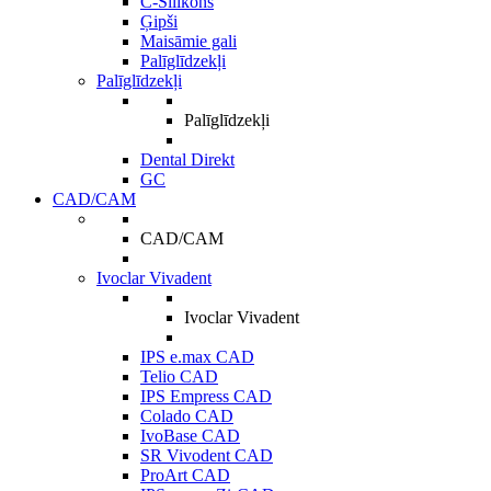
C-Silikons
Ģipši
Maisāmie gali
Palīglīdzekļi
Palīglīdzekļi
Palīglīdzekļi
Dental Direkt
GC
CAD/CAM
CAD/CAM
Ivoclar Vivadent
Ivoclar Vivadent
IPS e.max CAD
Telio CAD
IPS Empress CAD
Colado CAD
IvoBase CAD
SR Vivodent CAD
ProArt CAD