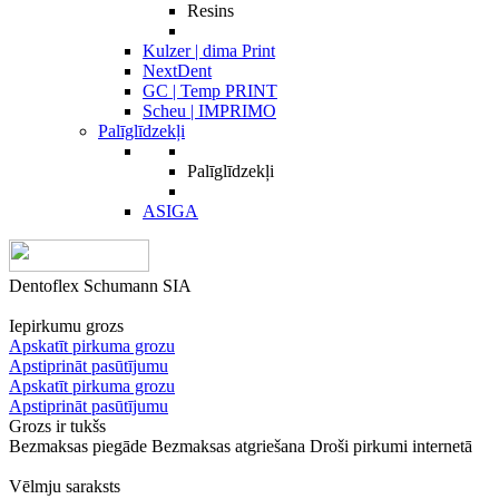
Resins
Kulzer | dima Print
NextDent
GC | Temp PRINT
Scheu | IMPRIMO
Palīglīdzekļi
Palīglīdzekļi
ASIGA
Dentoflex Schumann SIA
Iepirkumu grozs
Apskatīt pirkuma grozu
Apstiprināt pasūtījumu
Apskatīt pirkuma grozu
Apstiprināt pasūtījumu
Grozs ir tukšs
Bezmaksas piegāde
Bezmaksas atgriešana
Droši pirkumi internetā
Vēlmju saraksts