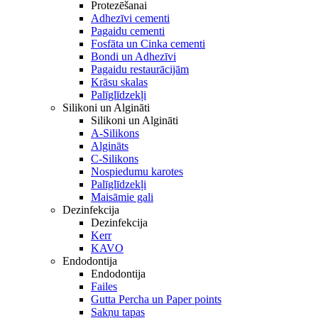
Protezēšanai
Adhezīvi cementi
Pagaidu cementi
Fosfāta un Cinka cementi
Bondi un Adhezīvi
Pagaidu restaurācijām
Krāsu skalas
Palīglīdzekļi
Silikoni un Algināti
Silikoni un Algināti
A-Silikons
Algināts
C-Silikons
Nospiedumu karotes
Palīglīdzekļi
Maisāmie gali
Dezinfekcija
Dezinfekcija
Kerr
KAVO
Endodontija
Endodontija
Failes
Gutta Percha un Paper points
Sakņu tapas