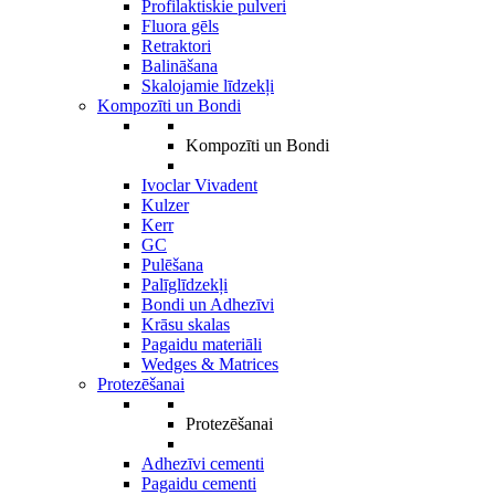
Profilaktiskie pulveri
Fluora gēls
Retraktori
Balināšana
Skalojamie līdzekļi
Kompozīti un Bondi
Kompozīti un Bondi
Ivoclar Vivadent
Kulzer
Kerr
GC
Pulēšana
Palīglīdzekļi
Bondi un Adhezīvi
Krāsu skalas
Pagaidu materiāli
Wedges & Matrices
Protezēšanai
Protezēšanai
Adhezīvi cementi
Pagaidu cementi