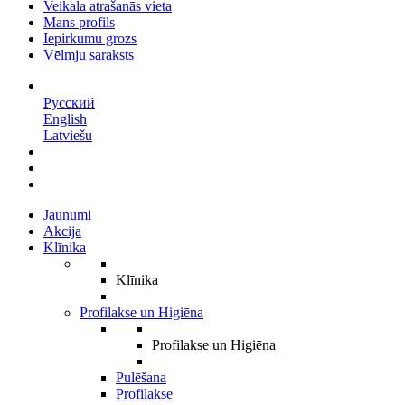
Veikala atrašanās vieta
Mans profils
Iepirkumu grozs
Vēlmju saraksts
LV
Русский
English
Latviešu
Jaunumi
Akcija
Klīnika
Klīnika
Profilakse un Higiēna
Profilakse un Higiēna
Pulēšana
Profilakse