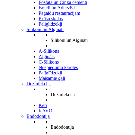
Fosfāta un Cinka cementi
Bondi un Adhezīvi
Pagaidu restaurācijām
Krāsu skalas
Palīglīdzekļi
Silikoni un Algināti
Silikoni un Algināti
A-Silikons
Algināts
C-Silikons
Nospiedumu karotes
Palīglīdzekļi
Maisāmie gali
Dezinfekcija
Dezinfekcija
Kerr
KAVO
Endodontija
Endodontija