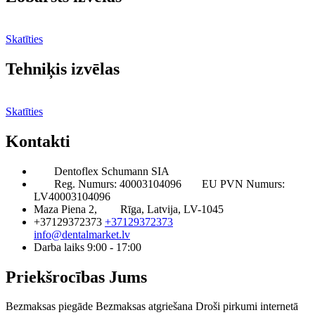
Skatīties
Tehniķis izvēlas
Skatīties
Kontakti
Dentoflex Schumann SIA
Reg. Numurs: 40003104096
EU PVN Numurs:
LV40003104096
Maza Piena 2,
Rīga, Latvija, LV-1045
+37129372373
+37129372373
info@dentalmarket.lv
Darba laiks 9:00 - 17:00
Priekšrocības Jums
Bezmaksas piegāde
Bezmaksas atgriešana
Droši pirkumi internetā