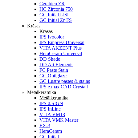
Cerabien ZR
HC Zirconia 750
GC Initial LiSi
GC Initial Zr-FS
Krāsas
Krāsas
IPS Ivocolor
IPS Empress Universal
VITA AKZENT Plus
HeraCeram Universal
DD Shade
DD Art Elements
FC Paste Stain
GC Optiglaze
GC Lustre pastes & stains
IPS e.max CAD Crystall
Metālkeramika
Metālkeramika
IPS d.SIGN
IPS InLine
VITA VM13
VITA VMK Master
EX-3
HeraCeram
GC Initial