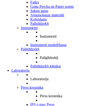
Failes
Gutta Percha un Paper points
Sakņu tapas
Atjaunošanas materiāli
Koferdams
Palīglīdzekļi
Instrumenti
Instrumenti
Instrumenti modelēšanai
Palīglīdzekļi
Palīglīdzekļi
Palīglīdzekļi klīnikai
Laboratorija
Laboratorija
Press keramika
Press keramika
IPS e.max Press