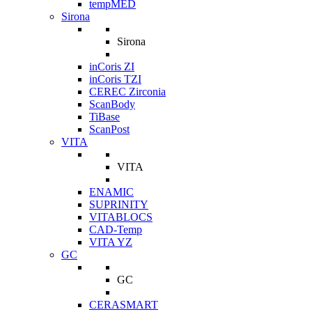
tempMED
Sirona
Sirona
inCoris ZI
inCoris TZI
CEREC Zirconia
ScanBody
TiBase
ScanPost
VITA
VITA
ENAMIC
SUPRINITY
VITABLOCS
CAD-Temp
VITA YZ
GC
GC
CERASMART