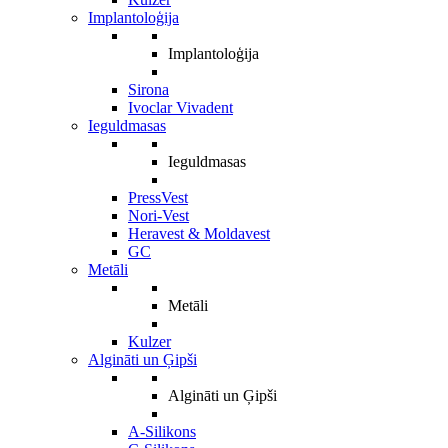
Implantoloģija
Implantoloģija
Sirona
Ivoclar Vivadent
Ieguldmasas
Ieguldmasas
PressVest
Nori-Vest
Heravest & Moldavest
GC
Metāli
Metāli
Kulzer
Algināti un Ģipši
Algināti un Ģipši
A-Silikons