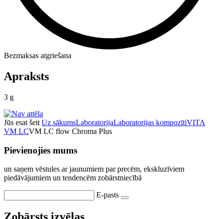
Bezmaksas atgriešana
Apraksts
3 g
Jūs esat šeit
Uz sākums
Laboratorija
Laboratorijas kompozīti
VITA
VM LC
VM LC flow Chroma Plus
Pievienojies mums
un saņem vēstules ar jaunumiem par precēm, ekskluzīviem
piedāvājumiem un tendencēm zobārstniecībā
E-pasts
Zobārsts izvēlas