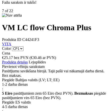
Failu saraksts ir tukšs!
7
of
22
VM LC flow Chroma Plus
Produkta ID
C44241F3
VITA
Color
Cena
€
25.17
bez PVN
(
€
30.46
ar PVN)
Produkta detaļas
Lejuplādes
Pievienot vēlmju sarakstam
Pasūtījumu savākšana birojā. Tajā pašā vai nākamajā darba dienā.
Bez maksas.
Piegāde Baltijas valstīs (LV; LT; EE)
1-2 darba dienas
:
5 Eiro
pasūtījumiem zem 65 Eiro (bez PVN).
Bezmaksas
piegāde
pasūtījumiem virs 65 Eiro (bez PVN).
Piegāde ES valstīs
4-5 darba dienas