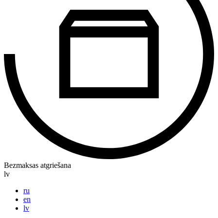
Bezmaksas atgriešana
lv
ru
en
lv