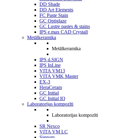
DD Shade
DD Art Elements
FC Paste Stain
GC Optiglaze
GC Lustre pastes & stains
IPS e.max CAD Crystall
Metālkeramika
Metālkeramika
IPS d.SIGN
IPS InLine
VITA VM13
VITA VMK Master
EX-3
HeraCeram
GC Initial
GC Initial IQ
Laboratorijas kompozīti
Laboratorijas kompozīti
SR Nexco
VITA VM LC
Signum