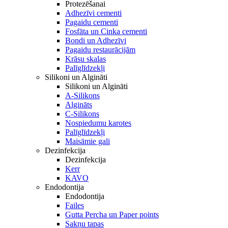
Protezēšanai
Adhezīvi cementi
Pagaidu cementi
Fosfāta un Cinka cementi
Bondi un Adhezīvi
Pagaidu restaurācijām
Krāsu skalas
Palīglīdzekļi
Silikoni un Algināti
Silikoni un Algināti
A-Silikons
Algināts
C-Silikons
Nospiedumu karotes
Palīglīdzekļi
Maisāmie gali
Dezinfekcija
Dezinfekcija
Kerr
KAVO
Endodontija
Endodontija
Failes
Gutta Percha un Paper points
Sakņu tapas