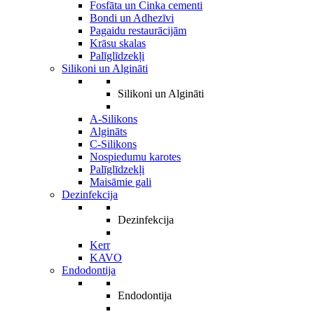
Fosfāta un Cinka cementi
Bondi un Adhezīvi
Pagaidu restaurācijām
Krāsu skalas
Palīglīdzekļi
Silikoni un Algināti
Silikoni un Algināti
A-Silikons
Algināts
C-Silikons
Nospiedumu karotes
Palīglīdzekļi
Maisāmie gali
Dezinfekcija
Dezinfekcija
Kerr
KAVO
Endodontija
Endodontija