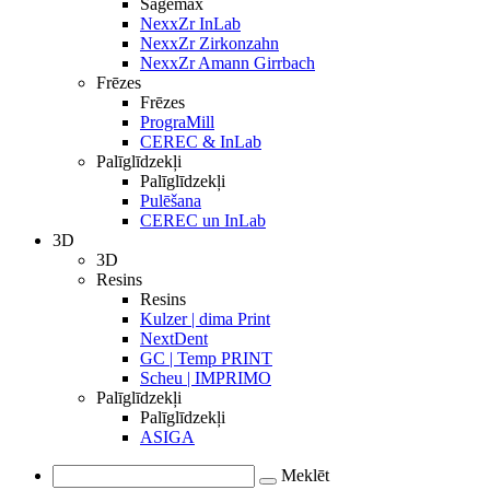
Sagemax
NexxZr InLab
NexxZr Zirkonzahn
NexxZr Amann Girrbach
Frēzes
Frēzes
PrograMill
CEREC & InLab
Palīglīdzekļi
Palīglīdzekļi
Pulēšana
CEREC un InLab
3D
3D
Resins
Resins
Kulzer | dima Print
NextDent
GC | Temp PRINT
Scheu | IMPRIMO
Palīglīdzekļi
Palīglīdzekļi
ASIGA
Meklēt