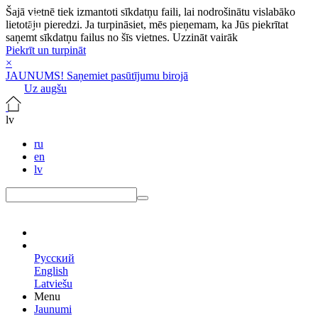
Šajā vietnē tiek izmantoti sīkdatņu faili, lai nodrošinātu vislabāko
lietotāju pieredzi. Ja turpināsiet, mēs pieņemam, ka Jūs piekrītat
saņemt sīkdatņu failus no šīs vietnes.
Uzzināt vairāk
Piekrīt un turpināt
×
JAUNUMS! Saņemiet pasūtījumu birojā
Uz augšu
lv
ru
en
lv
lv
Русский
English
Latviešu
Menu
Jaunumi