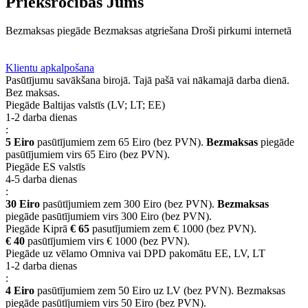
Priekšrocības Jums
Bezmaksas piegāde
Bezmaksas atgriešana
Droši pirkumi internetā
BUJ
Privilēģiju programma
Piegāde
Klientu apkalpošana
Pasūtījumu savākšana birojā. Tajā pašā vai nākamajā darba dienā.
Bez maksas.
Piegāde Baltijas valstīs (LV; LT; EE)
1-2 darba dienas
:
5 Eiro
pasūtījumiem zem 65 Eiro (bez PVN).
Bezmaksas
piegāde
pasūtījumiem virs 65 Eiro (bez PVN).
Piegāde ES valstīs
4-5 darba dienas
:
30 Eiro
pasūtījumiem zem 300 Eiro (bez PVN).
Bezmaksas
piegāde pasūtījumiem virs 300 Eiro (bez PVN).
Piegāde Kiprā
€ 65
pasutījumiem zem € 1000 (bez PVN).
€ 40
pasūtījumiem virs € 1000 (bez PVN).
Piegāde uz vēlamo Omniva vai DPD pakomātu EE, LV, LT
1-2 darba dienas
:
4 Eiro
pasūtījumiem zem 50 Eiro uz LV (bez PVN). Bezmaksas
piegāde pasūtījumiem virs 50 Eiro (bez PVN).