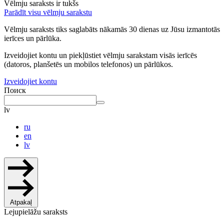
Vēlmju saraksts ir tukšs
Parādīt visu vēlmju sarakstu
Vēlmju saraksts tiks saglabāts nākamās 30 dienas uz Jūsu izmantotās
ierīces un pārlūka.
Izveidojiet kontu un piekļūstiet vēlmju sarakstam visās ierīcēs
(datoros, planšetēs un mobilos telefonos) un pārlūkos.
Izveidojiet kontu
Поиск
lv
ru
en
lv
Atpakaļ
Lejupielāžu saraksts