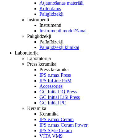
Atjaunošanas materiāli
Koferdams
Palīglīdzekļi
Instrumenti
Instrumenti
Instrumenti modelēšanai
Palīglīdzekļi
Palīglīdzekļi
Palīglīdzekļi klīnikai
Laboratorija
Laboratorija
Press keramika
Press keramika
IPS e.max Press
IPS InLine PoM
Accessories
GC Initial IQ Press
GC Initial LiSi Press
GC Initial PC
Keramika
Keramika
IPS e.max Ceram
IPS e.max Ceram Power
IPS Style Ceram
VITA VM9