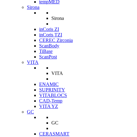
tempMED
Sirona
Sirona
inCoris ZI
inCoris TZI
CEREC Zirconia
ScanBody
TiBase
ScanPost
VITA
VITA
ENAMIC
SUPRINITY
VITABLOCS
CAD-Temp
VITA YZ
GC
GC
CERASMART