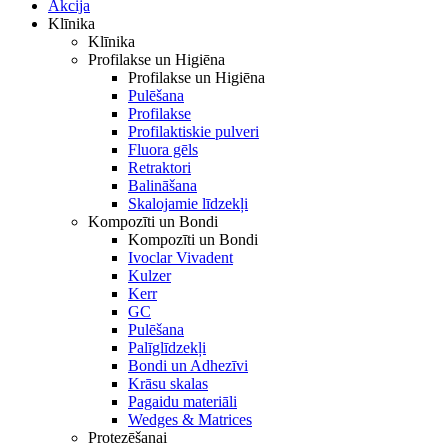
Akcija
Klīnika
Klīnika
Profilakse un Higiēna
Profilakse un Higiēna
Pulēšana
Profilakse
Profilaktiskie pulveri
Fluora gēls
Retraktori
Balināšana
Skalojamie līdzekļi
Kompozīti un Bondi
Kompozīti un Bondi
Ivoclar Vivadent
Kulzer
Kerr
GC
Pulēšana
Palīglīdzekļi
Bondi un Adhezīvi
Krāsu skalas
Pagaidu materiāli
Wedges & Matrices
Protezēšanai