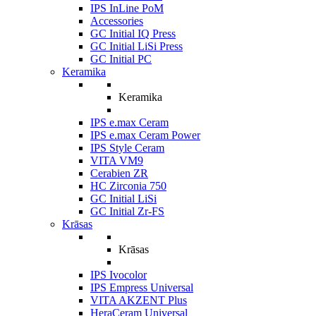
IPS InLine PoM
Accessories
GC Initial IQ Press
GC Initial LiSi Press
GC Initial PC
Keramika
Keramika
IPS e.max Ceram
IPS e.max Ceram Power
IPS Style Ceram
VITA VM9
Cerabien ZR
HC Zirconia 750
GC Initial LiSi
GC Initial Zr-FS
Krāsas
Krāsas
IPS Ivocolor
IPS Empress Universal
VITA AKZENT Plus
HeraCeram Universal