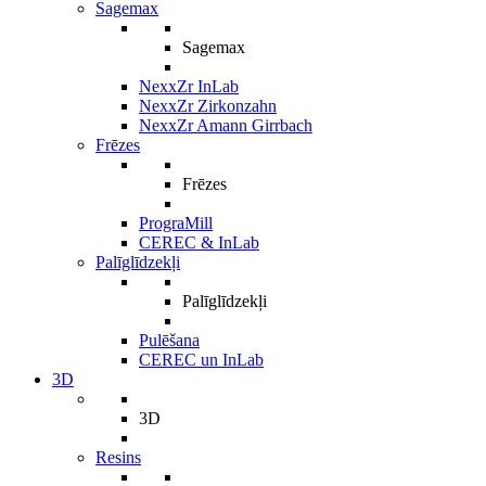
Sagemax
Sagemax
NexxZr InLab
NexxZr Zirkonzahn
NexxZr Amann Girrbach
Frēzes
Frēzes
PrograMill
CEREC & InLab
Palīglīdzekļi
Palīglīdzekļi
Pulēšana
CEREC un InLab
3D
3D
Resins