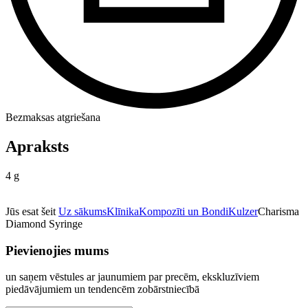
Bezmaksas atgriešana
Apraksts
4 g
Jūs esat šeit
Uz sākums
Klīnika
Kompozīti un Bondi
Kulzer
Charisma
Diamond Syringe
Pievienojies mums
un saņem vēstules ar jaunumiem par precēm, ekskluzīviem
piedāvājumiem un tendencēm zobārstniecībā