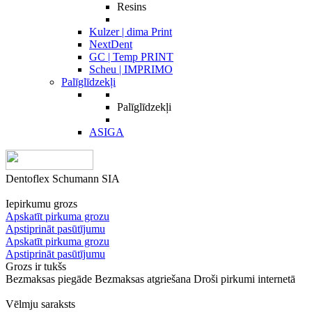
Resins
Kulzer | dima Print
NextDent
GC | Temp PRINT
Scheu | IMPRIMO
Palīglīdzekļi
Palīglīdzekļi
ASIGA
Dentoflex Schumann SIA
Iepirkumu grozs
Apskatīt pirkuma grozu
Apstiprināt pasūtījumu
Apskatīt pirkuma grozu
Apstiprināt pasūtījumu
Grozs ir tukšs
Bezmaksas piegāde
Bezmaksas atgriešana
Droši pirkumi internetā
Vēlmju saraksts