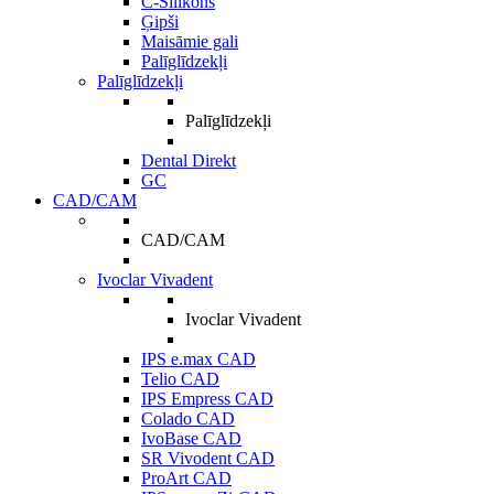
C-Silikons
Ģipši
Maisāmie gali
Palīglīdzekļi
Palīglīdzekļi
Palīglīdzekļi
Dental Direkt
GC
CAD/CAM
CAD/CAM
Ivoclar Vivadent
Ivoclar Vivadent
IPS e.max CAD
Telio CAD
IPS Empress CAD
Colado CAD
IvoBase CAD
SR Vivodent CAD
ProArt CAD