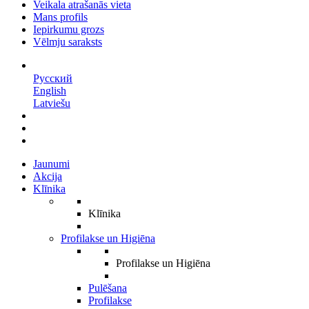
Veikala atrašanās vieta
Mans profils
Iepirkumu grozs
Vēlmju saraksts
LV
Русский
English
Latviešu
Jaunumi
Akcija
Klīnika
Klīnika
Profilakse un Higiēna
Profilakse un Higiēna
Pulēšana
Profilakse