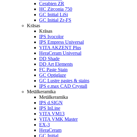
Cerabien ZR
HC Zirconia 750
GC Initial LiSi
GC Initial Zr-FS
Krāsas
Krāsas
IPS Ivocolor
IPS Empress Universal
VITA AKZENT Plus
HeraCeram Universal
DD Shade
DD Art Elements
FC Paste Stain
GC Optiglaze
GC Lustre pastes & stains
IPS e.max CAD Crystall
Metālkeramika
Metālkeramika
IPS d.SIGN
IPS InLine
VITA VM13
VITA VMK Master
EX-3
HeraCeram
GC Initial