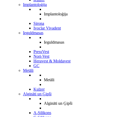
Implantoloģija
Implantoloģija
Sirona
Ivoclar Vivadent
Ieguldmasas
Ieguldmasas
PressVest
Nori-Vest
Heravest & Moldavest
GC
Metāli
Metāli
Kulzer
Algināti un Ģipši
Algināti un Ģipši
A-Silikons