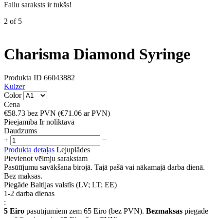
Failu saraksts ir tukšs!
2
of
5
Charisma Diamond Syringe
Produkta ID
66043882
Kulzer
Color
Cena
€
58.73
bez PVN
(
€
71.06
ar PVN)
Pieejamība
Ir noliktavā
Daudzums
+
−
Produkta detaļas
Lejuplādes
Pievienot vēlmju sarakstam
Pasūtījumu savākšana birojā. Tajā pašā vai nākamajā darba dienā.
Bez maksas.
Piegāde Baltijas valstīs (LV; LT; EE)
1-2 darba dienas
:
5 Eiro
pasūtījumiem zem 65 Eiro (bez PVN).
Bezmaksas
piegāde