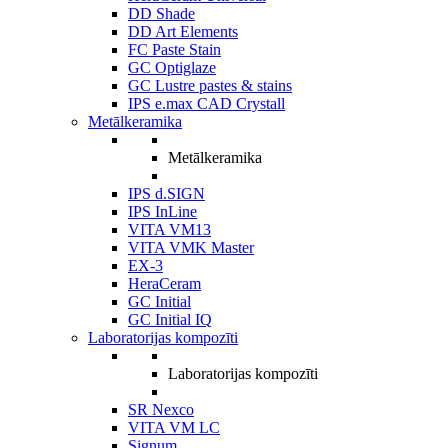
DD Shade
DD Art Elements
FC Paste Stain
GC Optiglaze
GC Lustre pastes & stains
IPS e.max CAD Crystall
Metālkeramika
Metālkeramika
IPS d.SIGN
IPS InLine
VITA VM13
VITA VMK Master
EX-3
HeraCeram
GC Initial
GC Initial IQ
Laboratorijas kompozīti
Laboratorijas kompozīti
SR Nexco
VITA VM LC
Signum