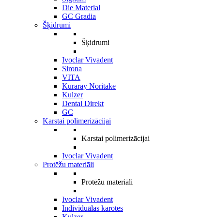
Die Material
GC Gradia
Šķidrumi
Šķidrumi
Ivoclar Vivadent
Sirona
VITA
Kuraray Noritake
Kulzer
Dental Direkt
GC
Karstai polimerizācijai
Karstai polimerizācijai
Ivoclar Vivadent
Protēžu materiāli
Protēžu materiāli
Ivoclar Vivadent
Individuālas karotes
Kulzer