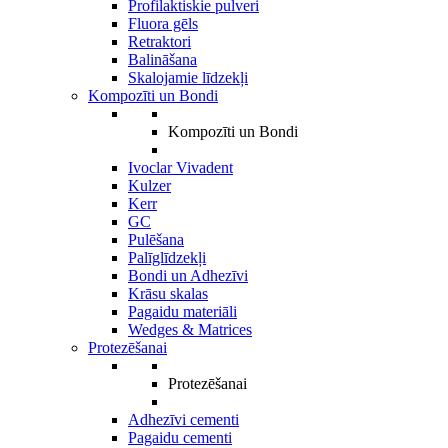
Profilaktiskie pulveri
Fluora gēls
Retraktori
Balināšana
Skalojamie līdzekļi
Kompozīti un Bondi
Kompozīti un Bondi
Ivoclar Vivadent
Kulzer
Kerr
GC
Pulēšana
Palīglīdzekļi
Bondi un Adhezīvi
Krāsu skalas
Pagaidu materiāli
Wedges & Matrices
Protezēšanai
Protezēšanai
Adhezīvi cementi
Pagaidu cementi