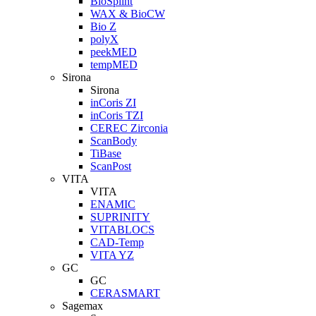
BioSplint
WAX & BioCW
Bio Z
polyX
peekMED
tempMED
Sirona
Sirona
inCoris ZI
inCoris TZI
CEREC Zirconia
ScanBody
TiBase
ScanPost
VITA
VITA
ENAMIC
SUPRINITY
VITABLOCS
CAD-Temp
VITA YZ
GC
GC
CERASMART
Sagemax