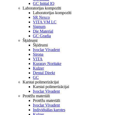
GC Initial IQ
Laboratorijas kompozīti
Laboratorijas kompozīti
SR Nexco
VITA VM LC
Signum
Die Material
GC Gradia
Šķidrumi
Šķidrumi
Ivoclar Vivadent
Sirona
VITA
Kuraray Noritake
Kulzer
Dental Direkt
GC
Karstai polimerizācijai
Karstai polimerizācijai
Ivoclar Vivadent
Protēžu materiāli
Protēžu materiāli
Ivoclar Vivadent
Individuālas karotes
Kulzer