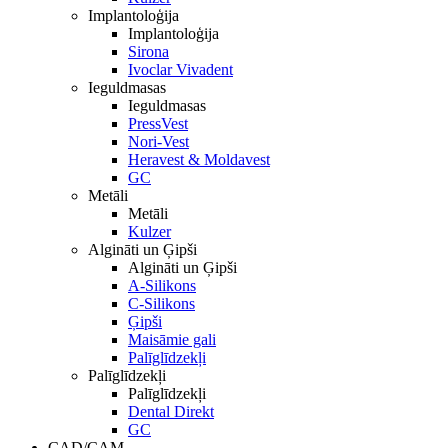
Implantoloģija
Implantoloģija
Sirona
Ivoclar Vivadent
Ieguldmasas
Ieguldmasas
PressVest
Nori-Vest
Heravest & Moldavest
GC
Metāli
Metāli
Kulzer
Algināti un Ģipši
Algināti un Ģipši
A-Silikons
C-Silikons
Ģipši
Maisāmie gali
Palīglīdzekļi
Palīglīdzekļi
Palīglīdzekļi
Dental Direkt
GC
CAD/CAM