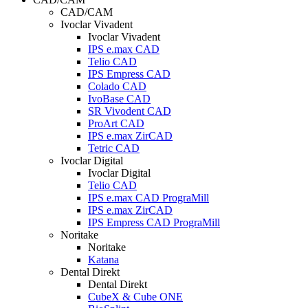
CAD/CAM
Ivoclar Vivadent
Ivoclar Vivadent
IPS e.max CAD
Telio CAD
IPS Empress CAD
Colado CAD
IvoBase CAD
SR Vivodent CAD
ProArt CAD
IPS e.max ZirCAD
Tetric CAD
Ivoclar Digital
Ivoclar Digital
Telio CAD
IPS e.max CAD PrograMill
IPS e.max ZirCAD
IPS Empress CAD PrograMill
Noritake
Noritake
Katana
Dental Direkt
Dental Direkt
CubeX & Cube ONE