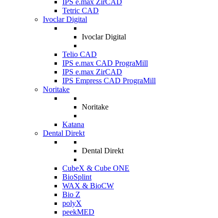
IPS e.max ZirCAD
Tetric CAD
Ivoclar Digital
Ivoclar Digital
Telio CAD
IPS e.max CAD PrograMill
IPS e.max ZirCAD
IPS Empress CAD PrograMill
Noritake
Noritake
Katana
Dental Direkt
Dental Direkt
CubeX & Cube ONE
BioSplint
WAX & BioCW
Bio Z
polyX
peekMED