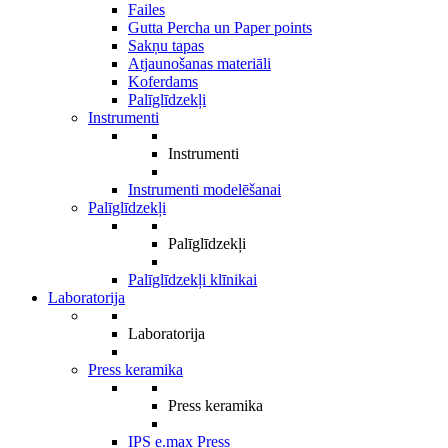
Failes
Gutta Percha un Paper points
Sakņu tapas
Atjaunošanas materiāli
Koferdams
Palīglīdzekļi
Instrumenti
Instrumenti
Instrumenti modelēšanai
Palīglīdzekļi
Palīglīdzekļi
Palīglīdzekļi klīnikai
Laboratorija
Laboratorija
Press keramika
Press keramika
IPS e.max Press