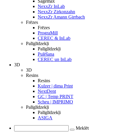
Sagemax
NexxZr InLab
NexxZr Zirkonzahn
NexxZr Amann Girrbach
Frēzes
Frēzes
PrograMill
CEREC & InLab
Palīglīdzekļi
Palīglīdzekļi
Pulēšana
CEREC un InLab
3D
3D
Resins
Resins
Kulzer | dima Print
NextDent
GC | Temp PRINT
Scheu | IMPRIMO
Palīglīdzekļi
Palīglīdzekļi
ASIGA
Meklēt