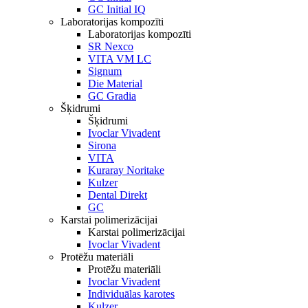
GC Initial IQ
Laboratorijas kompozīti
Laboratorijas kompozīti
SR Nexco
VITA VM LC
Signum
Die Material
GC Gradia
Šķidrumi
Šķidrumi
Ivoclar Vivadent
Sirona
VITA
Kuraray Noritake
Kulzer
Dental Direkt
GC
Karstai polimerizācijai
Karstai polimerizācijai
Ivoclar Vivadent
Protēžu materiāli
Protēžu materiāli
Ivoclar Vivadent
Individuālas karotes
Kulzer