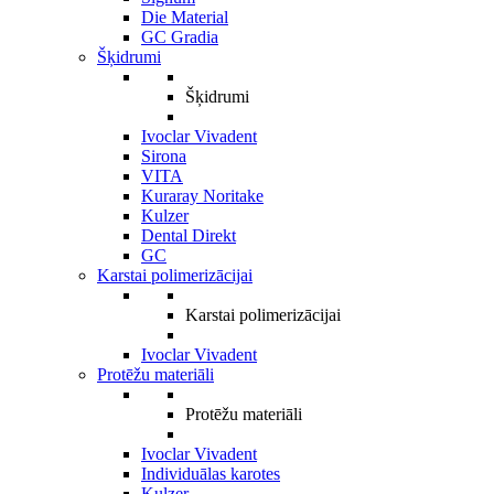
Die Material
GC Gradia
Šķidrumi
Šķidrumi
Ivoclar Vivadent
Sirona
VITA
Kuraray Noritake
Kulzer
Dental Direkt
GC
Karstai polimerizācijai
Karstai polimerizācijai
Ivoclar Vivadent
Protēžu materiāli
Protēžu materiāli
Ivoclar Vivadent
Individuālas karotes
Kulzer