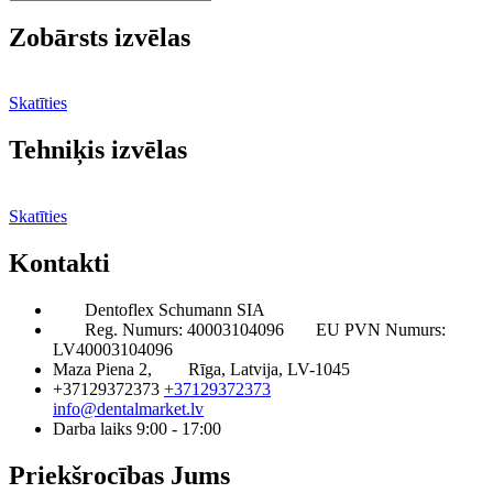
Zobārsts izvēlas
Skatīties
Tehniķis izvēlas
Skatīties
Kontakti
Dentoflex Schumann SIA
Reg. Numurs: 40003104096
EU PVN Numurs:
LV40003104096
Maza Piena 2,
Rīga, Latvija, LV-1045
+37129372373
+37129372373
info@dentalmarket.lv
Darba laiks 9:00 - 17:00
Priekšrocības Jums