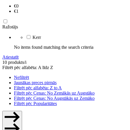
€0
€1
Ražotājs
Kerr
No items found matching the search criteria
Atiestatīt
10 produkts/i
Filtrēt pēc alfabēta: A līdz Z
Nefiltrēt
Jaunākas preces pirmās
Filtrēt pēc alfabēta: Z to A
Filtrēt pēc Cenas: No Zemākās uz Augstāko
Filtrēt pēc Cenas: No Augstākās uz Zemāko
Filtrēt pēc Popularitātes