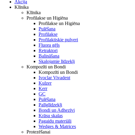
Akcija
Klīnika
Klīnika
Profilakse un Higiēna
Profilakse un Higiēna
Pulēšana
Profilakse
Profilaktiskie pulveri
Fluora gēls
Retraktori
Balināšana
Skalojamie līdzekļi
Kompozīti un Bondi
Kompozīti un Bondi
Ivoclar Vivadent
Kulzer
Kerr
GC
Pulēšana
Palīglīdzekļi
Bondi un Adhezīvi
Krāsu skalas
Pagaidu materiāli
Wedges & Matrices
Protezēšanai