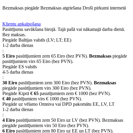
Bezmaksas piegāde
Bezmaksas atgriešana
Droši pirkumi internetā
BUJ
Privilēģiju programma
Piegāde
Klientu apkalpošana
Pasūtījumu savākšana birojā. Tajā pašā vai nākamajā darba dienā.
Bez maksas.
Piegāde Baltijas valstīs (LV; LT; EE)
1-2 darba dienas
:
5 Eiro
pasūtījumiem zem 65 Eiro (bez PVN).
Bezmaksas
piegāde
pasūtījumiem virs 65 Eiro (bez PVN).
Piegāde ES valstīs
4-5 darba dienas
:
30 Eiro
pasūtījumiem zem 300 Eiro (bez PVN).
Bezmaksas
piegāde pasūtījumiem virs 300 Eiro (bez PVN).
Piegāde Kiprā
€ 65
pasutījumiem zem € 1000 (bez PVN).
€ 40
pasūtījumiem virs € 1000 (bez PVN).
Piegāde uz vēlamo Omniva vai DPD pakomātu EE, LV, LT
1-2 darba dienas
:
4 Eiro
pasūtījumiem zem 50 Eiro uz LV (bez PVN). Bezmaksas
piegāde pasūtījumiem virs 50 Eiro (bez PVN).
6 Eiro
pasūtījumiem zem 80 Eiro uz EE un LT (bez PVN).