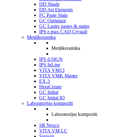
DD Shade
DD Art Elements
FC Paste Stain
GC Optiglaze
GC Lustre pastes & stains
IPS e.max CAD Crystall
Metālkeramika
Metālkeramika
IPS d.SIGN
IPS InLine
VITA VM13
VITA VMK Master
EX-3
HeraCeram
GC Initial
GC Initial IQ
Laboratorijas kompozīti
Laboratorijas kompozīti
SR Nexco
VITA VM LC
Signum