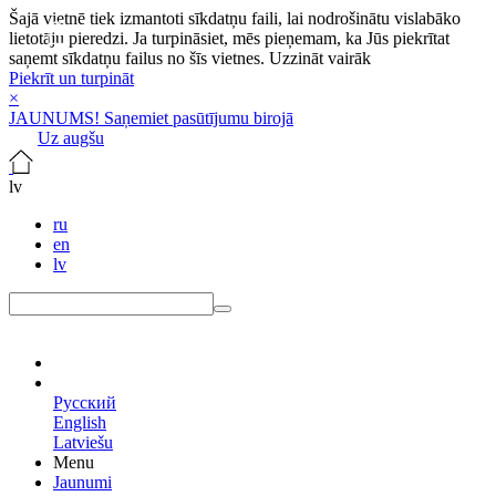
Šajā vietnē tiek izmantoti sīkdatņu faili, lai nodrošinātu vislabāko
lietotāju pieredzi. Ja turpināsiet, mēs pieņemam, ka Jūs piekrītat
saņemt sīkdatņu failus no šīs vietnes.
Uzzināt vairāk
Piekrīt un turpināt
×
JAUNUMS! Saņemiet pasūtījumu birojā
Uz augšu
lv
ru
en
lv
lv
Русский
English
Latviešu
Menu
Jaunumi