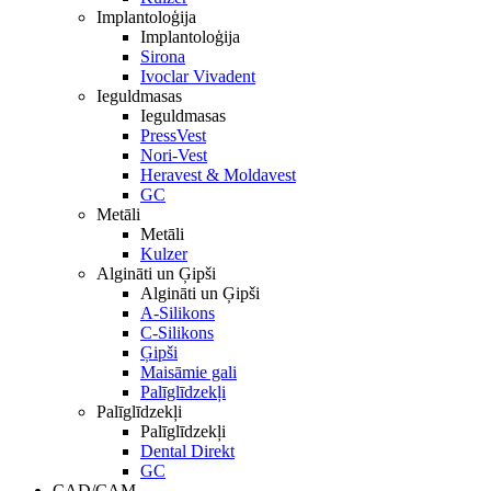
Implantoloģija
Implantoloģija
Sirona
Ivoclar Vivadent
Ieguldmasas
Ieguldmasas
PressVest
Nori-Vest
Heravest & Moldavest
GC
Metāli
Metāli
Kulzer
Algināti un Ģipši
Algināti un Ģipši
A-Silikons
C-Silikons
Ģipši
Maisāmie gali
Palīglīdzekļi
Palīglīdzekļi
Palīglīdzekļi
Dental Direkt
GC
CAD/CAM