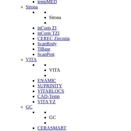
tempMED
Sirona
Sirona
inCoris ZI
inCoris TZI
CEREC Zirconia
ScanBody
TiBase
ScanPost
VITA
VITA
ENAMIC
SUPRINITY
VITABLOCS
CAD-Temp
VITA YZ
GC
GC
CERASMART