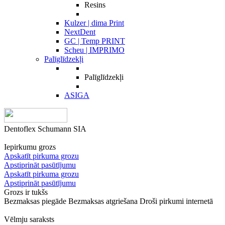
Resins
Kulzer | dima Print
NextDent
GC | Temp PRINT
Scheu | IMPRIMO
Palīglīdzekļi
Palīglīdzekļi
ASIGA
Dentoflex Schumann SIA
Iepirkumu grozs
Apskatīt pirkuma grozu
Apstiprināt pasūtījumu
Apskatīt pirkuma grozu
Apstiprināt pasūtījumu
Grozs ir tukšs
Bezmaksas piegāde
Bezmaksas atgriešana
Droši pirkumi internetā
Vēlmju saraksts