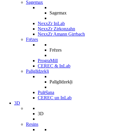
Sagemax
Sagemax
NexxZr InLab
NexxZr Zirkonzahn
NexxZr Amann Girrbach
Frēzes
Frēzes
PrograMill
CEREC & InLab
Palīglīdzekļi
Palīglīdzekļi
Pulēšana
CEREC un InLab
3D
3D
Resins