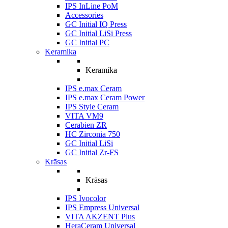
IPS InLine PoM
Accessories
GC Initial IQ Press
GC Initial LiSi Press
GC Initial PC
Keramika
Keramika
IPS e.max Ceram
IPS e.max Ceram Power
IPS Style Ceram
VITA VM9
Cerabien ZR
HC Zirconia 750
GC Initial LiSi
GC Initial Zr-FS
Krāsas
Krāsas
IPS Ivocolor
IPS Empress Universal
VITA AKZENT Plus
HeraCeram Universal