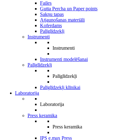
Failes
Gutta Percha un Paper points
Sakņu tapas
Atjaunošanas materiāli
Koferdams
Palīglīdzekļi
Instrumenti
Instrumenti
Instrumenti modelēšanai
Palīglīdzekļi
Palīglīdzekļi
Palīglīdzekļi klīnikai
Laboratorija
Laboratorija
Press keramika
Press keramika
IPS e.max Press