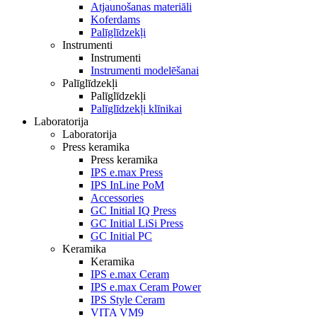
Atjaunošanas materiāli
Koferdams
Palīglīdzekļi
Instrumenti
Instrumenti
Instrumenti modelēšanai
Palīglīdzekļi
Palīglīdzekļi
Palīglīdzekļi klīnikai
Laboratorija
Laboratorija
Press keramika
Press keramika
IPS e.max Press
IPS InLine PoM
Accessories
GC Initial IQ Press
GC Initial LiSi Press
GC Initial PC
Keramika
Keramika
IPS e.max Ceram
IPS e.max Ceram Power
IPS Style Ceram
VITA VM9