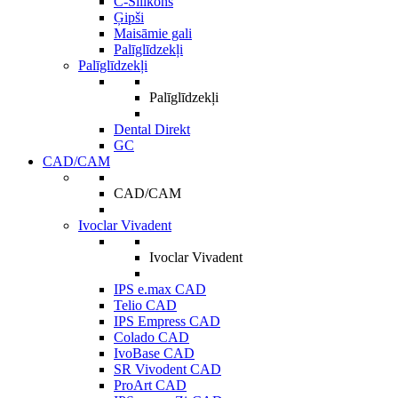
C-Silikons
Ģipši
Maisāmie gali
Palīglīdzekļi
Palīglīdzekļi
Palīglīdzekļi
Dental Direkt
GC
CAD/CAM
CAD/CAM
Ivoclar Vivadent
Ivoclar Vivadent
IPS e.max CAD
Telio CAD
IPS Empress CAD
Colado CAD
IvoBase CAD
SR Vivodent CAD
ProArt CAD