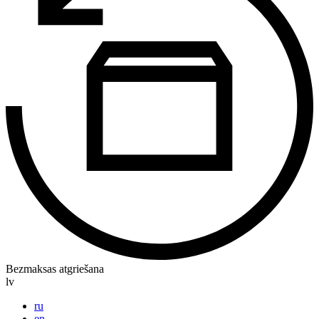
Bezmaksas atgriešana
lv
ru
en