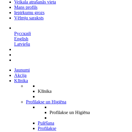
Veikala atrašanās vieta
Mans profils
Iepirkumu grozs
Vēlmju saraksts
LV
Русский
English
Latviešu
Jaunumi
Akcija
Klīnika
Klīnika
Profilakse un Higiēna
Profilakse un Higiēna
Pulēšana
Profilakse