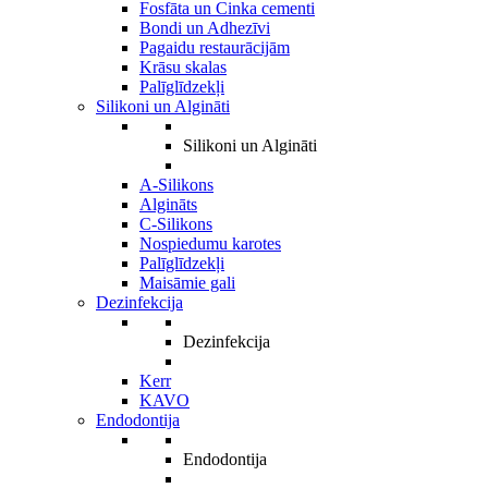
Fosfāta un Cinka cementi
Bondi un Adhezīvi
Pagaidu restaurācijām
Krāsu skalas
Palīglīdzekļi
Silikoni un Algināti
Silikoni un Algināti
A-Silikons
Algināts
C-Silikons
Nospiedumu karotes
Palīglīdzekļi
Maisāmie gali
Dezinfekcija
Dezinfekcija
Kerr
KAVO
Endodontija
Endodontija