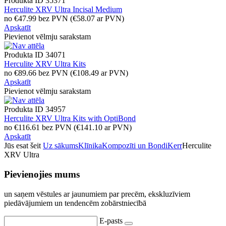
Produkta ID
35371
Herculite XRV Ultra Incisal Medium
no
€
47.99
bez PVN
(
€
58.07
ar PVN)
Apskatīt
Pievienot vēlmju sarakstam
Produkta ID
34071
Herculite XRV Ultra Kits
no
€
89.66
bez PVN
(
€
108.49
ar PVN)
Apskatīt
Pievienot vēlmju sarakstam
Produkta ID
34957
Herculite XRV Ultra Kits with OptiBond
no
€
116.61
bez PVN
(
€
141.10
ar PVN)
Apskatīt
Jūs esat šeit
Uz sākums
Klīnika
Kompozīti un Bondi
Kerr
Herculite
XRV Ultra
Pievienojies mums
un saņem vēstules ar jaunumiem par precēm, ekskluzīviem
piedāvājumiem un tendencēm zobārstniecībā
E-pasts