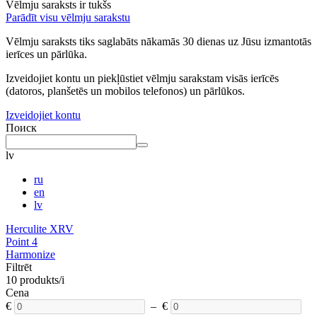
Vēlmju saraksts ir tukšs
Parādīt visu vēlmju sarakstu
Vēlmju saraksts tiks saglabāts nākamās 30 dienas uz Jūsu izmantotās
ierīces un pārlūka.
Izveidojiet kontu un piekļūstiet vēlmju sarakstam visās ierīcēs
(datoros, planšetēs un mobilos telefonos) un pārlūkos.
Izveidojiet kontu
Поиск
lv
ru
en
lv
Herculite XRV
Point 4
Harmonize
Filtrēt
10 produkts/i
Cena
€
– €