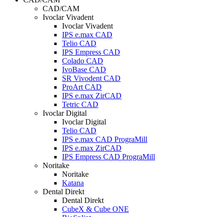
CAD/CAM
Ivoclar Vivadent
Ivoclar Vivadent
IPS e.max CAD
Telio CAD
IPS Empress CAD
Colado CAD
IvoBase CAD
SR Vivodent CAD
ProArt CAD
IPS e.max ZirCAD
Tetric CAD
Ivoclar Digital
Ivoclar Digital
Telio CAD
IPS e.max CAD PrograMill
IPS e.max ZirCAD
IPS Empress CAD PrograMill
Noritake
Noritake
Katana
Dental Direkt
Dental Direkt
CubeX & Cube ONE