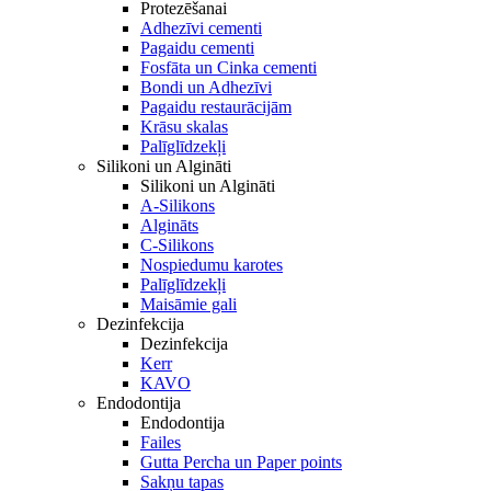
Protezēšanai
Adhezīvi cementi
Pagaidu cementi
Fosfāta un Cinka cementi
Bondi un Adhezīvi
Pagaidu restaurācijām
Krāsu skalas
Palīglīdzekļi
Silikoni un Algināti
Silikoni un Algināti
A-Silikons
Algināts
C-Silikons
Nospiedumu karotes
Palīglīdzekļi
Maisāmie gali
Dezinfekcija
Dezinfekcija
Kerr
KAVO
Endodontija
Endodontija
Failes
Gutta Percha un Paper points
Sakņu tapas