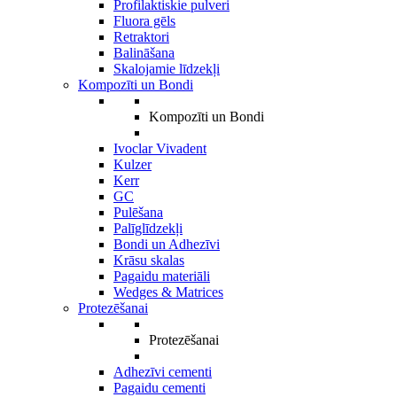
Profilaktiskie pulveri
Fluora gēls
Retraktori
Balināšana
Skalojamie līdzekļi
Kompozīti un Bondi
Kompozīti un Bondi
Ivoclar Vivadent
Kulzer
Kerr
GC
Pulēšana
Palīglīdzekļi
Bondi un Adhezīvi
Krāsu skalas
Pagaidu materiāli
Wedges & Matrices
Protezēšanai
Protezēšanai
Adhezīvi cementi
Pagaidu cementi