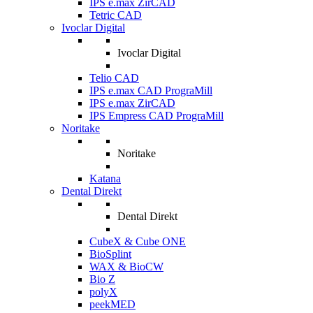
IPS e.max ZirCAD
Tetric CAD
Ivoclar Digital
Ivoclar Digital
Telio CAD
IPS e.max CAD PrograMill
IPS e.max ZirCAD
IPS Empress CAD PrograMill
Noritake
Noritake
Katana
Dental Direkt
Dental Direkt
CubeX & Cube ONE
BioSplint
WAX & BioCW
Bio Z
polyX
peekMED