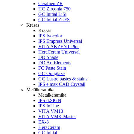
Cerabien ZR
HC Zirconia 750
GC Initial LiSi
GC Initial Zr-FS
Krāsas
Krāsas
IPS Ivocolor
IPS Empress Universal
VITA AKZENT Plus
HeraCeram Universal
DD Shade
DD Art Elements
FC Paste Stain
GC Optiglaze
GC Lustre pastes & stains
IPS e.max CAD Crystall
Metālkeramika
Metālkeramika
IPS d.SIGN
IPS InLine
VITA VM13
VITA VMK Master
EX-3
HeraCeram
GC Initial