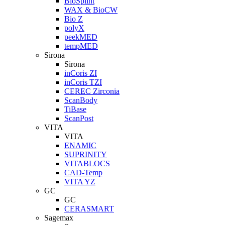
BioSplint
WAX & BioCW
Bio Z
polyX
peekMED
tempMED
Sirona
Sirona
inCoris ZI
inCoris TZI
CEREC Zirconia
ScanBody
TiBase
ScanPost
VITA
VITA
ENAMIC
SUPRINITY
VITABLOCS
CAD-Temp
VITA YZ
GC
GC
CERASMART
Sagemax