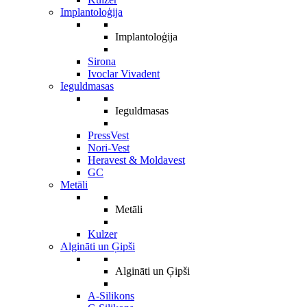
Implantoloģija
Implantoloģija
Sirona
Ivoclar Vivadent
Ieguldmasas
Ieguldmasas
PressVest
Nori-Vest
Heravest & Moldavest
GC
Metāli
Metāli
Kulzer
Algināti un Ģipši
Algināti un Ģipši
A-Silikons