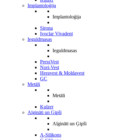
Implantoloģija
Implantoloģija
Sirona
Ivoclar Vivadent
Ieguldmasas
Ieguldmasas
PressVest
Nori-Vest
Heravest & Moldavest
GC
Metāli
Metāli
Kulzer
Algināti un Ģipši
Algināti un Ģipši
A-Silikons