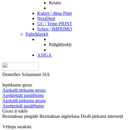
Resins
Kulzer | dima Print
NextDent
GC | Temp PRINT
Scheu | IMPRIMO
Palīglīdzekļi
Palīglīdzekļi
ASIGA
Dentoflex Schumann SIA
Iepirkumu grozs
Apskatīt pirkuma grozu
Apstiprināt pasūtījumu
Apskatīt pirkuma grozu
Apstiprināt pasūtījumu
Grozs ir tukšs
Bezmaksas piegāde
Bezmaksas atgriešana
Droši pirkumi internetā
Vēlmju saraksts