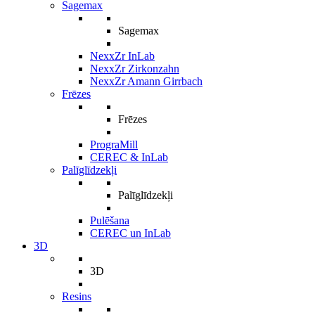
Sagemax
Sagemax
NexxZr InLab
NexxZr Zirkonzahn
NexxZr Amann Girrbach
Frēzes
Frēzes
PrograMill
CEREC & InLab
Palīglīdzekļi
Palīglīdzekļi
Pulēšana
CEREC un InLab
3D
3D
Resins