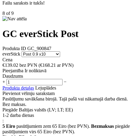
Failu saraksts ir tukšs!
8
of
9
GC everStick Post
Produkta ID
GC_900847
everStick
Cena
€
139.02
bez PVN
(
€
168.21
ar PVN)
Pieejamība
Ir noliktavā
Daudzums
+
−
Produkta detaļas
Lejuplādes
Pievienot vēlmju sarakstam
Pasūtījumu savākšana birojā. Tajā pašā vai nākamajā darba dienā.
Bez maksas.
Piegāde Baltijas valstīs (LV; LT; EE)
1-2 darba dienas
:
5 Eiro
pasūtījumiem zem 65 Eiro (bez PVN).
Bezmaksas
piegāde
pasūtījumiem virs 65 Eiro (bez PVN).