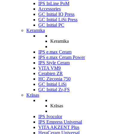
IPS InLine PoM
Accessories
GC Initial IQ Press
GC Initial LiSi Press
GC Initial PC
Keramika
Keramika
IPS e.max Ceram
IPS e.max Ceram Power
IPS Style Ceram
VITA VM9
Cerabien ZR
HC Zirconia 750
GC Initial LiSi
GC Initial Zr-FS
Krāsas
Krāsas
IPS Ivocolor
IPS Empress Universal
VITA AKZENT Plus
HeraCeram Universal