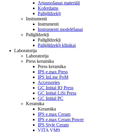
Atjaunošanas materiāli
Koferdams
Palīglīdzekļi
Instrumenti
Instrumenti
Instrumenti modelēšanai
Palīglīdzekļi
Palīglīdzekļi
Palīglīdzekļi klīnikai
Laboratorija
Laboratorija
Press keramika
Press keramika
IPS e.max Press
IPS InLine PoM
Accessories
GC Initial IQ Press
GC Initial LiSi Press
GC Initial PC
Keramika
Keramika
IPS e.max Ceram
IPS e.max Ceram Power
IPS Style Ceram
VITA VM9