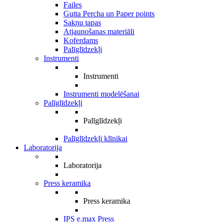
Failes
Gutta Percha un Paper points
Sakņu tapas
Atjaunošanas materiāli
Koferdams
Palīglīdzekļi
Instrumenti
Instrumenti
Instrumenti modelēšanai
Palīglīdzekļi
Palīglīdzekļi
Palīglīdzekļi klīnikai
Laboratorija
Laboratorija
Press keramika
Press keramika
IPS e.max Press