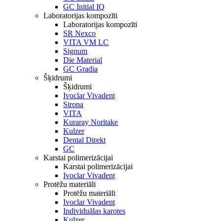
GC Initial IQ
Laboratorijas kompozīti
Laboratorijas kompozīti
SR Nexco
VITA VM LC
Signum
Die Material
GC Gradia
Šķidrumi
Šķidrumi
Ivoclar Vivadent
Sirona
VITA
Kuraray Noritake
Kulzer
Dental Direkt
GC
Karstai polimerizācijai
Karstai polimerizācijai
Ivoclar Vivadent
Protēžu materiāli
Protēžu materiāli
Ivoclar Vivadent
Individuālas karotes
Kulzer