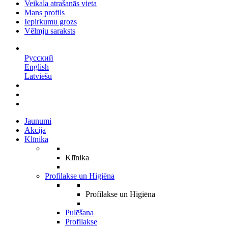
Veikala atrašanās vieta
Mans profils
Iepirkumu grozs
Vēlmju saraksts
LV
Русский
English
Latviešu
Jaunumi
Akcija
Klīnika
Klīnika
Profilakse un Higiēna
Profilakse un Higiēna
Pulēšana
Profilakse