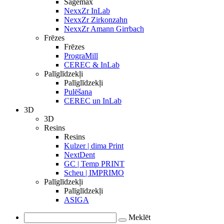
Sagemax
NexxZr InLab
NexxZr Zirkonzahn
NexxZr Amann Girrbach
Frēzes
Frēzes
PrograMill
CEREC & InLab
Palīglīdzekļi
Palīglīdzekļi
Pulēšana
CEREC un InLab
3D
3D
Resins
Resins
Kulzer | dima Print
NextDent
GC | Temp PRINT
Scheu | IMPRIMO
Palīglīdzekļi
Palīglīdzekļi
ASIGA
Meklēt