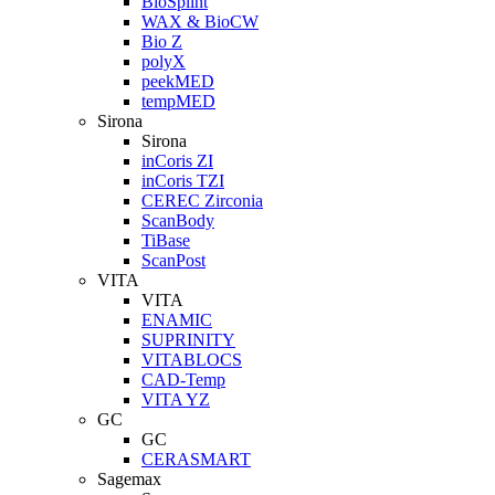
BioSplint
WAX & BioCW
Bio Z
polyX
peekMED
tempMED
Sirona
Sirona
inCoris ZI
inCoris TZI
CEREC Zirconia
ScanBody
TiBase
ScanPost
VITA
VITA
ENAMIC
SUPRINITY
VITABLOCS
CAD-Temp
VITA YZ
GC
GC
CERASMART
Sagemax