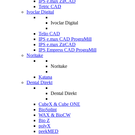
IPS e.max ZirCAD
Tetric CAD
Ivoclar Digital
Ivoclar Digital
Telio CAD
IPS e.max CAD PrograMill
IPS e.max ZirCAD
IPS Empress CAD PrograMill
Noritake
Noritake
Katana
Dental Direkt
Dental Direkt
CubeX & Cube ONE
BioSplint
WAX & BioCW
Bio Z
polyX
peekMED