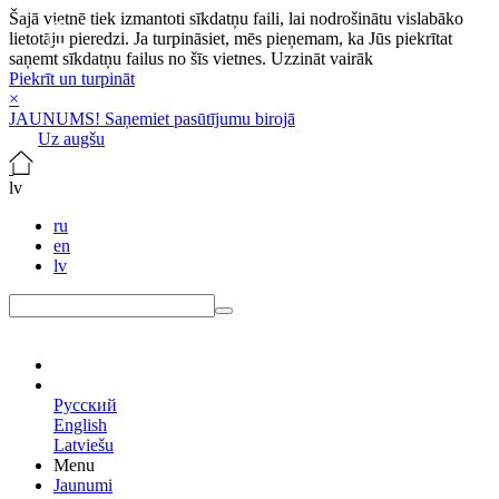
Šajā vietnē tiek izmantoti sīkdatņu faili, lai nodrošinātu vislabāko
lietotāju pieredzi. Ja turpināsiet, mēs pieņemam, ka Jūs piekrītat
saņemt sīkdatņu failus no šīs vietnes.
Uzzināt vairāk
Piekrīt un turpināt
×
JAUNUMS! Saņemiet pasūtījumu birojā
Uz augšu
lv
ru
en
lv
lv
Русский
English
Latviešu
Menu
Jaunumi