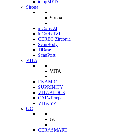
tempMED
Sirona
Sirona
inCoris ZI
inCoris TZI
CEREC Zirconia
ScanBody
TiBase
ScanPost
VITA
VITA
ENAMIC
SUPRINITY
VITABLOCS
CAD-Temp
VITA YZ
GC
GC
CERASMART