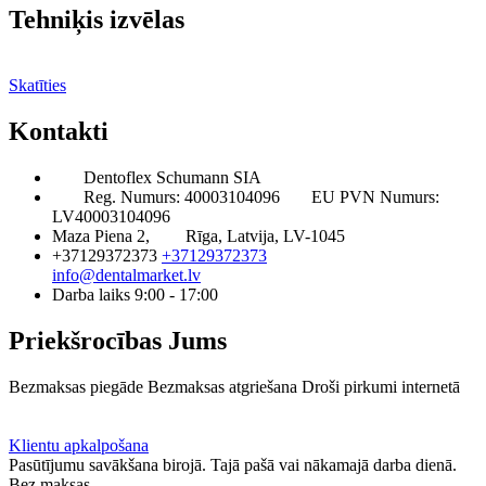
Tehniķis izvēlas
Skatīties
Kontakti
Dentoflex Schumann SIA
Reg. Numurs: 40003104096
EU PVN Numurs:
LV40003104096
Maza Piena 2,
Rīga, Latvija, LV-1045
+37129372373
+37129372373
info@dentalmarket.lv
Darba laiks 9:00 - 17:00
Priekšrocības Jums
Bezmaksas piegāde
Bezmaksas atgriešana
Droši pirkumi internetā
BUJ
Privilēģiju programma
Piegāde
Klientu apkalpošana
Pasūtījumu savākšana birojā. Tajā pašā vai nākamajā darba dienā.
Bez maksas.