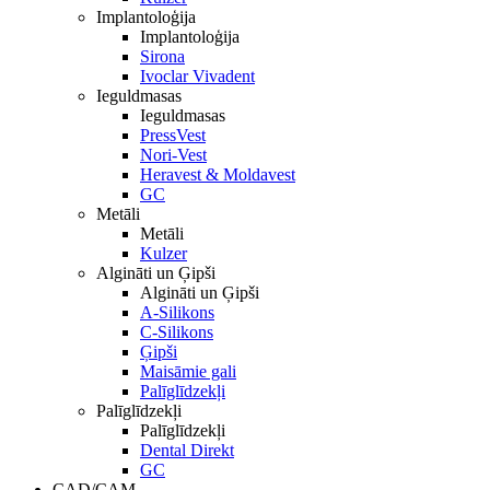
Implantoloģija
Implantoloģija
Sirona
Ivoclar Vivadent
Ieguldmasas
Ieguldmasas
PressVest
Nori-Vest
Heravest & Moldavest
GC
Metāli
Metāli
Kulzer
Algināti un Ģipši
Algināti un Ģipši
A-Silikons
C-Silikons
Ģipši
Maisāmie gali
Palīglīdzekļi
Palīglīdzekļi
Palīglīdzekļi
Dental Direkt
GC
CAD/CAM