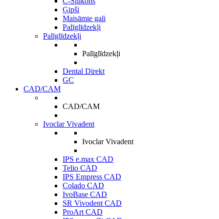
C-Silikons
Ģipši
Maisāmie gali
Palīglīdzekļi
Palīglīdzekļi
Palīglīdzekļi
Dental Direkt
GC
CAD/CAM
CAD/CAM
Ivoclar Vivadent
Ivoclar Vivadent
IPS e.max CAD
Telio CAD
IPS Empress CAD
Colado CAD
IvoBase CAD
SR Vivodent CAD
ProArt CAD