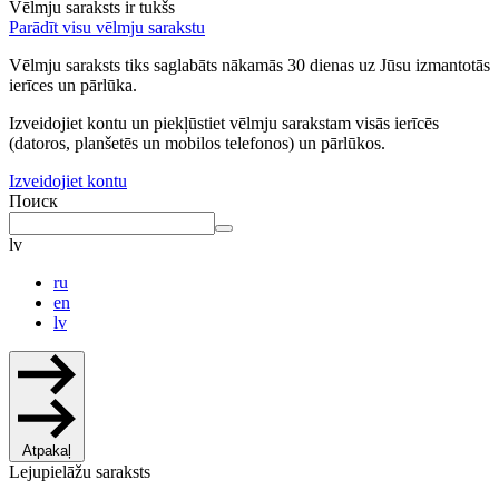
Vēlmju saraksts ir tukšs
Parādīt visu vēlmju sarakstu
Vēlmju saraksts tiks saglabāts nākamās 30 dienas uz Jūsu izmantotās
ierīces un pārlūka.
Izveidojiet kontu un piekļūstiet vēlmju sarakstam visās ierīcēs
(datoros, planšetēs un mobilos telefonos) un pārlūkos.
Izveidojiet kontu
Поиск
lv
ru
en
lv
Atpakaļ
Lejupielāžu saraksts