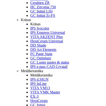
Cerabien ZR
HC Zirconia 750
GC Initial LiSi
GC Initial Zr-FS
Krāsas
Krāsas
IPS Ivocolor
IPS Empress Universal
VITA AKZENT Plus
HeraCeram Universal
DD Shade
DD Art Elements
FC Paste Stain
GC Optiglaze
GC Lustre pastes & stains
IPS e.max CAD Crystall
Metālkeramika
Metālkeramika
IPS d.SIGN
IPS InLine
VITA VM13
VITA VMK Master
EX-3
HeraCeram
GC Initial