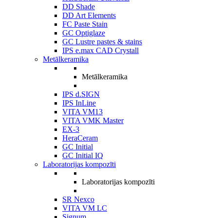
DD Shade
DD Art Elements
FC Paste Stain
GC Optiglaze
GC Lustre pastes & stains
IPS e.max CAD Crystall
Metālkeramika
Metālkeramika
IPS d.SIGN
IPS InLine
VITA VM13
VITA VMK Master
EX-3
HeraCeram
GC Initial
GC Initial IQ
Laboratorijas kompozīti
Laboratorijas kompozīti
SR Nexco
VITA VM LC
Signum