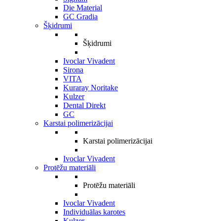
Die Material
GC Gradia
Šķidrumi
Šķidrumi
Ivoclar Vivadent
Sirona
VITA
Kuraray Noritake
Kulzer
Dental Direkt
GC
Karstai polimerizācijai
Karstai polimerizācijai
Ivoclar Vivadent
Protēžu materiāli
Protēžu materiāli
Ivoclar Vivadent
Individuālas karotes
Kulzer