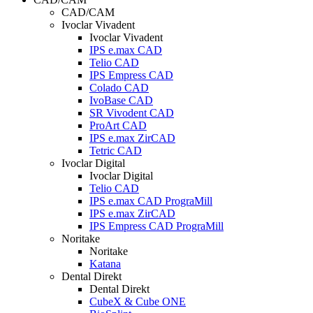
CAD/CAM
Ivoclar Vivadent
Ivoclar Vivadent
IPS e.max CAD
Telio CAD
IPS Empress CAD
Colado CAD
IvoBase CAD
SR Vivodent CAD
ProArt CAD
IPS e.max ZirCAD
Tetric CAD
Ivoclar Digital
Ivoclar Digital
Telio CAD
IPS e.max CAD PrograMill
IPS e.max ZirCAD
IPS Empress CAD PrograMill
Noritake
Noritake
Katana
Dental Direkt
Dental Direkt
CubeX & Cube ONE