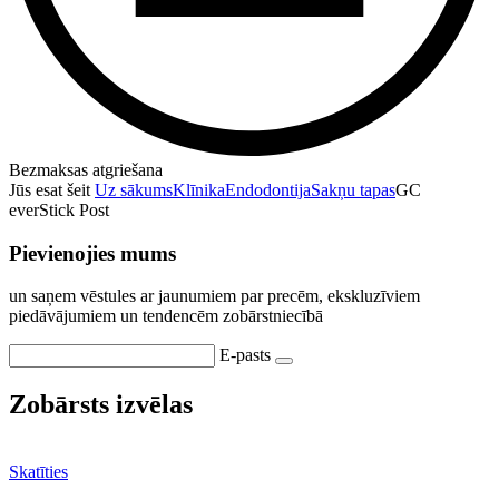
Bezmaksas atgriešana
Jūs esat šeit
Uz sākums
Klīnika
Endodontija
Sakņu tapas
GC
everStick Post
Pievienojies mums
un saņem vēstules ar jaunumiem par precēm, ekskluzīviem
piedāvājumiem un tendencēm zobārstniecībā
E-pasts
Zobārsts izvēlas
Skatīties