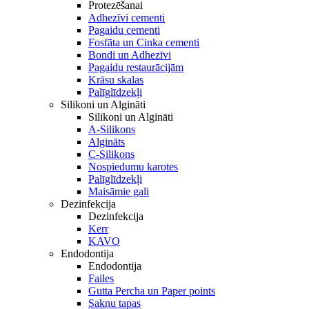
Protezēšanai
Adhezīvi cementi
Pagaidu cementi
Fosfāta un Cinka cementi
Bondi un Adhezīvi
Pagaidu restaurācijām
Krāsu skalas
Palīglīdzekļi
Silikoni un Algināti
Silikoni un Algināti
A-Silikons
Algināts
C-Silikons
Nospiedumu karotes
Palīglīdzekļi
Maisāmie gali
Dezinfekcija
Dezinfekcija
Kerr
KAVO
Endodontija
Endodontija
Failes
Gutta Percha un Paper points
Sakņu tapas