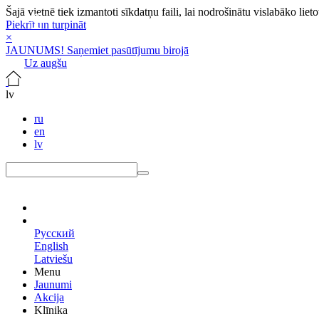
Šajā vietnē tiek izmantoti sīkdatņu faili, lai nodrošinātu vislabāko lie
Piekrīt un turpināt
×
JAUNUMS! Saņemiet pasūtījumu birojā
Uz augšu
lv
ru
en
lv
lv
Русский
English
Latviešu
Menu
Jaunumi
Akcija
Klīnika