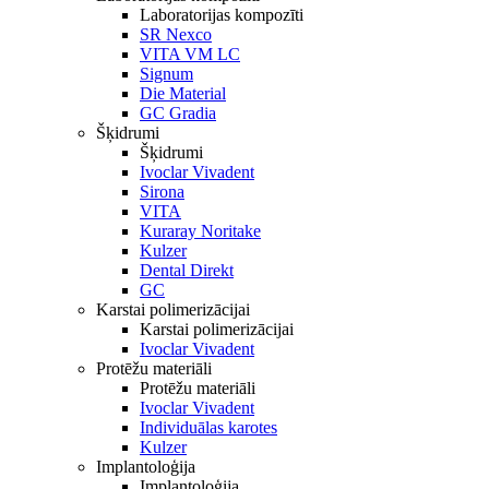
Laboratorijas kompozīti
SR Nexco
VITA VM LC
Signum
Die Material
GC Gradia
Šķidrumi
Šķidrumi
Ivoclar Vivadent
Sirona
VITA
Kuraray Noritake
Kulzer
Dental Direkt
GC
Karstai polimerizācijai
Karstai polimerizācijai
Ivoclar Vivadent
Protēžu materiāli
Protēžu materiāli
Ivoclar Vivadent
Individuālas karotes
Kulzer
Implantoloģija
Implantoloģija