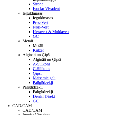
Sirona
Ivoclar Vivadent
Ieguldmasas
Ieguldmasas
PressVest
Nori-Vest
Heravest & Moldavest
GC
Metāli
Metāli
Kulzer
Algināti un Ģipši
Algināti un Ģipši
A-Silikons
C-Silikons
Ģipši
Maisāmie gali
Palīglīdzekļi
Palīglīdzekļi
Palīglīdzekļi
Dental Direkt
GC
CAD/CAM
CAD/CAM
Ivoclar Vivadent