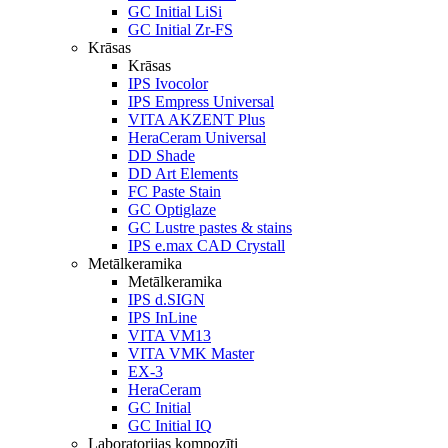
GC Initial LiSi
GC Initial Zr-FS
Krāsas
Krāsas
IPS Ivocolor
IPS Empress Universal
VITA AKZENT Plus
HeraCeram Universal
DD Shade
DD Art Elements
FC Paste Stain
GC Optiglaze
GC Lustre pastes & stains
IPS e.max CAD Crystall
Metālkeramika
Metālkeramika
IPS d.SIGN
IPS InLine
VITA VM13
VITA VMK Master
EX-3
HeraCeram
GC Initial
GC Initial IQ
Laboratorijas kompozīti