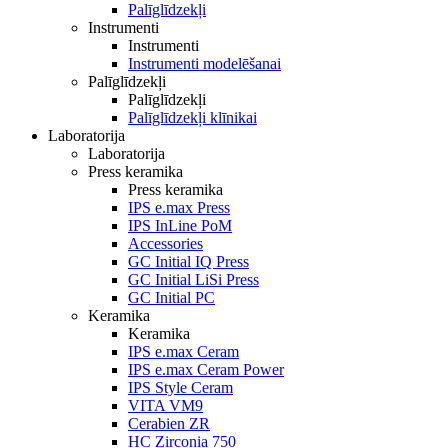
Palīglīdzekļi
Instrumenti
Instrumenti
Instrumenti modelēšanai
Palīglīdzekļi
Palīglīdzekļi
Palīglīdzekļi klīnikai
Laboratorija
Laboratorija
Press keramika
Press keramika
IPS e.max Press
IPS InLine PoM
Accessories
GC Initial IQ Press
GC Initial LiSi Press
GC Initial PC
Keramika
Keramika
IPS e.max Ceram
IPS e.max Ceram Power
IPS Style Ceram
VITA VM9
Cerabien ZR
HC Zirconia 750