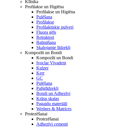
Klīnika
Profilakse un Higiēna
Profilakse un Higiēna
Pulēšana
Profilakse
Profilaktiskie pulveri
Fluora gēls
Retraktori
Balināšana
Skalojamie līdzekļi
Kompozīti un Bondi
Kompozīti un Bondi
Ivoclar Vivadent
Kulzer
Kerr
GC
Pulēšana
Palīglīdzekļi
Bondi un Adhezīvi
Krāsu skalas
Pagaidu materiāli
Wedges & Matrices
Protezēšanai
Protezēšanai
Adhezīvi cementi