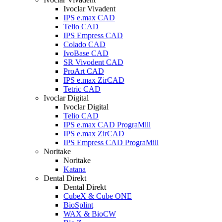
Ivoclar Vivadent
IPS e.max CAD
Telio CAD
IPS Empress CAD
Colado CAD
IvoBase CAD
SR Vivodent CAD
ProArt CAD
IPS e.max ZirCAD
Tetric CAD
Ivoclar Digital
Ivoclar Digital
Telio CAD
IPS e.max CAD PrograMill
IPS e.max ZirCAD
IPS Empress CAD PrograMill
Noritake
Noritake
Katana
Dental Direkt
Dental Direkt
CubeX & Cube ONE
BioSplint
WAX & BioCW