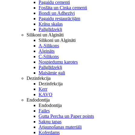
Pagaidu cementi
Fosfāta un Cinka cementi
Bondi un Adhezīvi
Pagaidu restaurācijām
Krāsu skalas
Palīglīdzekļi
Silikoni un Algināti
Silikoni un Algināti
A-Silikons
Algināts
C-Silikons
Nospiedumu karotes
Palīglīdzekļi
Maisāmie gali
Dezinfekcija
Dezinfekcija
Kerr
KAVO
Endodontija
Endodontija
Failes
Gutta Percha un Paper points
Sakņu tapas
Atjaunošanas materiāli
Koferdams